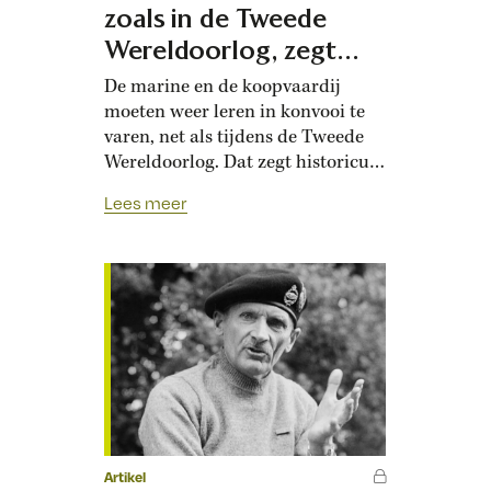
zoals in de Tweede
Wereldoorlog, zegt
onderzoeker
De marine en de koopvaardij
moeten weer leren in konvooi te
varen, net als tijdens de Tweede
Wereldoorlog. Dat zegt historicus
en marineofficier Matthijs Ooms,
Lees meer
die promotieonderzoek deed naar
maritieme handelsbescherming in
de twintigste eeuw. ‘Het
escorteren van
koopvaardijschepen in konvooien
werd als methode ontwikkeld in
de Eerste Wereldoorlog en
geperfectioneerd in de Tweede,’
vertelt Ooms. Terwijl Nederland
bezet was,…
Artikel