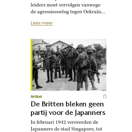
leiders moet vervolgen vanwege
de agressieoorlog tegen Oekraïne.
Tachtig jaar geleden werden in
Lees meer
Neurenberg voor het eerst
politieke en militaire leiders
veroordeeld voor het voeren van
een agressieoorlog. Sindsdien
kijkt de internationale
gemeenschap anders aan tegen
militair geweld: het was geen
recht meer, maar een misdaad….
Artikel
De Britten bleken geen
partij voor de Japanners
In februari 1942 veroverden de
Japanners de stad Singapore, tot