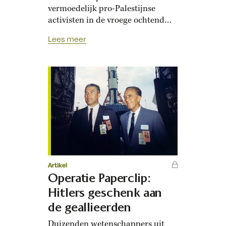
vermoedelijk pro-Palestijnse
activisten in de vroege ochtend
van 4 mei is geen primeur. In 1969
Lees meer
besmeurden activisten niet alleen
het Verzetsmonument in Utrecht
met rode verf, maar lieten zij ook
twee rookbommen afgaan tijdens
de Dodenherdenking. Destijds
was het Amerikaanse
oorlogsgeweld in Vietnam de
aanleiding…
Artikel
Operatie Paperclip:
Hitlers geschenk aan
de geallieerden
Duizenden wetenschappers uit