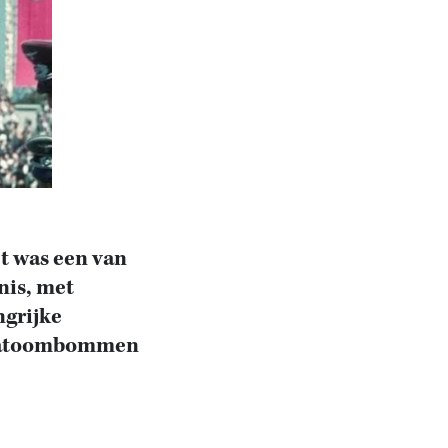
t was een van
nis, met
ngrijke
de atoombommen