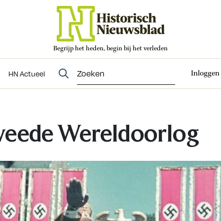
Begrijp het heden, begin bij het verleden
Abonneren
t
Evenementen
HN Actueel
Inloggen
HN Actueel
eede Wereldoorlog