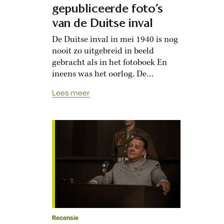
gepubliceerde foto’s
van de Duitse inval
De Duitse inval in mei 1940 is nog
nooit zo uitgebreid in beeld
gebracht als in het fotoboek En
ineens was het oorlog. De
honderden foto’s brengen de
Lees meer
oorlog dichtbij. De sergeant ligt
plat op de grond. Zijn hoofd, waar
de helm vanaf is gerold, naar je
toe. Je ziet niet zijn ogen, wel
zijn…
Recensie