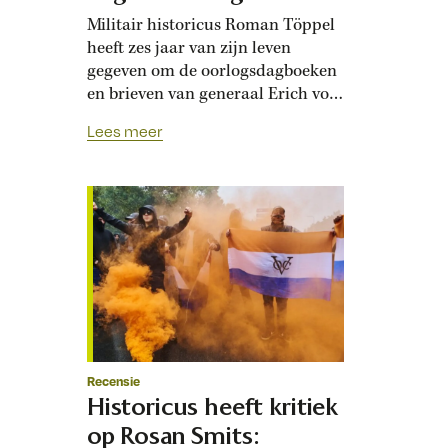
Militair historicus Roman Töppel
heeft zes jaar van zijn leven
gegeven om de oorlogsdagboeken
en brieven van generaal Erich von
Manstein door te spitten en
Lees meer
vrijwel integraal uit te geven. Het
eerste van drie delen is
uitgebracht en beslaat de periode
1939 tot voorjaar 1941. Alleen al
het lezen was een titanenklus,
want Mansteins handschrift…
Recensie
Historicus heeft kritiek
op Rosan Smits: