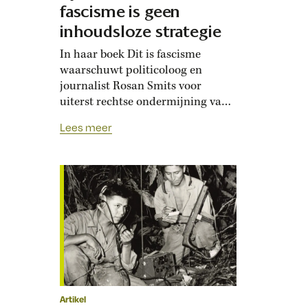
fascisme is geen
inhoudsloze strategie
In haar boek Dit is fascisme
waarschuwt politicoloog en
journalist Rosan Smits voor
uiterst rechtse ondermijning van
de democratie. De waarschuwing
Lees meer
is terecht, maar zij gebruikt het
begrip ‘fascisme’ te gemakzuchtig
in de ogen van expert Robin te
Slaa. Fascisme is geen
inhoudsloze machtspolitiek, zoals
Smits beweert, maar een echte
ideologie. Er zijn weinig boeken…
Artikel