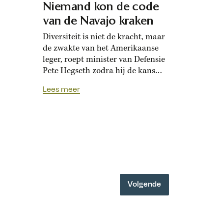
Niemand kon de code
van de Navajo kraken
Diversiteit is niet de kracht, maar
de zwakte van het Amerikaanse
leger, roept minister van Defensie
Pete Hegseth zodra hij de kans
krijgt. De oorlogsverhalen van de
Lees meer
Navajo code talkers bewijzen zijn
ongelijk. ‘De domste zin in de
militaire geschiedenis,’ zei
Hegseth eerder dit jaar tegen
defensiepersoneel, ‘is “onze
diversiteit is onze kracht”. Hij
houdt…
Volgende