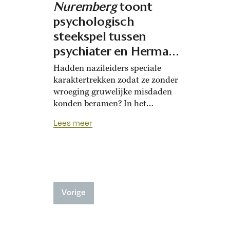
Nuremberg
toont
psychologisch
steekspel tussen
psychiater en Hermann
Göring
Hadden nazileiders speciale
karaktertrekken zodat ze zonder
wroeging gruwelijke misdaden
konden beramen? In het
rechtbankdrama Nuremberg
Lees meer
hoopt een psychiater dat tijdens
het beroemde strafproces in
gesprekken met Hermann Göring
te kunnen vaststellen. De op ware
gebeurtenissen gebaseerde film
toont het psychologische steekspel
Vorige
tussen beiden. Als het aan de
Britse premier Winston Churchill
had gelegen was…