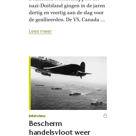
nazi-Duitsland gingen in de jaren
dertig en veertig aan de slag voor
de geallieerden. De VS, Canada en
het VK profiteerden van deze
Lees meer
braindrain, die onder meer leidde
tot de ontwikkeling van de
atoombom. Op 17 oktober 1933
arriveerde Albert Einstein samen
met zijn vrouw en enkele naaste
medewerkers met een
passagiersschip…
Interview
Bescherm
handelsvloot weer