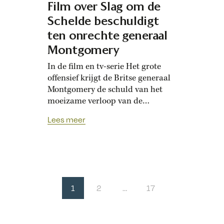
Film over Slag om de
Schelde beschuldigt
ten onrechte generaal
Montgomery
In de film en tv-serie Het grote
offensief krijgt de Britse generaal
Montgomery de schuld van het
moeizame verloop van de
geallieerde bevrijding van
Lees meer
Zeeland. Hij zou bevelen van
hogerhand naast zich neer hebben
gelegd. Maar die lezing strookt
niet met de historische bronnen,
schrijft Tweede Wereldoorlog-
kenner Gert Jan Vuyk. Afgelopen
1
2
…
17
zomer ging Het grote…