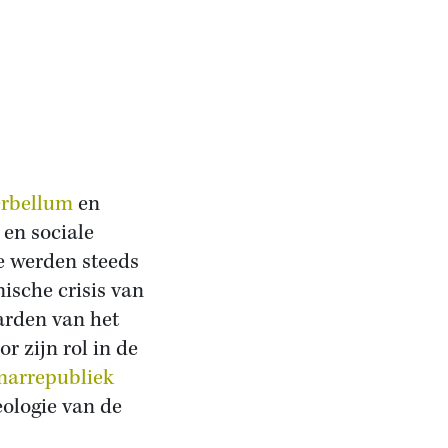
erbellum
en
 en sociale
me werden steeds
ische crisis van
arden van het
r zijn rol in de
arrepubliek
eologie van de