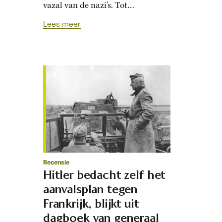
vazal van de nazi’s. Tot
tevredenheid van Adolf Hitler:
Lees meer
‘Interessant om te zien hoe dat
katholieke priestertje ons de
Joden aanlevert.’ De Conferentie
van München in 1938 is een
berucht staaltje internationale
diplomatie. Tsjechoslowakije
werd op de snijtafel gelegd: nazi-
Duitsland mocht…
Recensie
Hitler bedacht zelf het
aanvalsplan tegen
Frankrijk, blijkt uit
dagboek van generaal