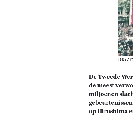
195 ar
De Tweede Were
de meest verwo
miljoenen slac
gebeurtenissen
op Hiroshima e