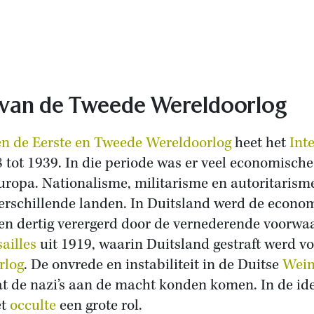
van de Tweede Wereldoorlog
en de Eerste en Tweede Wereldoorlog
heet het
Int
tot 1939. In die periode was er veel economische
 Europa. Nationalisme, militarisme en autoritaris
erschillende landen. In Duitsland werd de econom
g en dertig verergerd door de vernederende voorwa
ailles
uit 1919, waarin Duitsland gestraft werd voo
rlog
. De onvrede en instabiliteit in de Duitse
Weim
at de nazi’s aan de macht konden komen. In de id
et
occulte
een grote rol.