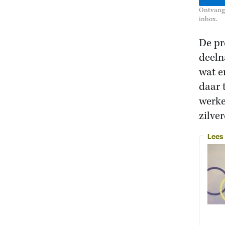
Ontvang 
inbox.
De pr
deeln
wat e
daar 
werke
zilve
Lees