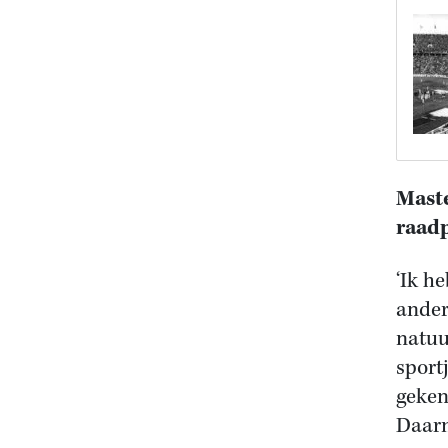
Maste
raadp
‘Ik h
ander
natuu
sport
geken
Daarm