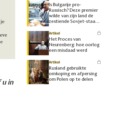
Is Bulgarije pro-
Russisch? Deze premier
wilde van zijn land de
je
zestiende Sovjet-staat
maken
Artikel
ieve
Het Proces van
je
Neurenberg: hoe oorlog
een misdaad werd
Artikel
Rusland gebruikte
omkoping en afpersing
om Polen op te delen
 u in