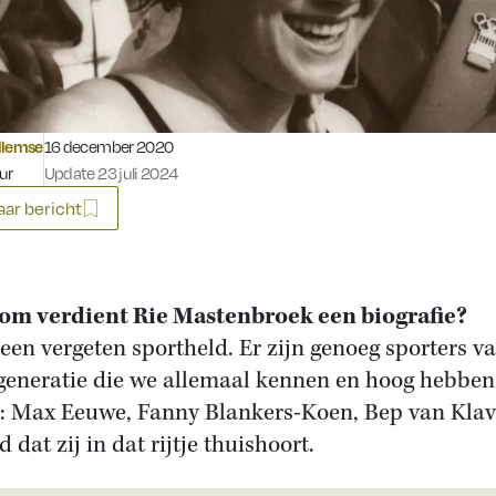
Gepubliceerd op:
llemse
16 december 2020
ur
Update 23 juli 2024
ar bericht
m verdient Rie Mastenbroek een biografie?
s een vergeten sportheld. Er zijn genoeg sporters v
generatie die we allemaal kennen en hoog hebben
n: Max Eeuwe, Fanny Blankers-Koen, Bep van Klav
d dat zij in dat rijtje thuishoort.