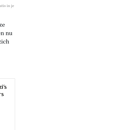
tis in je
ze
en nu
zich
i’s
rs