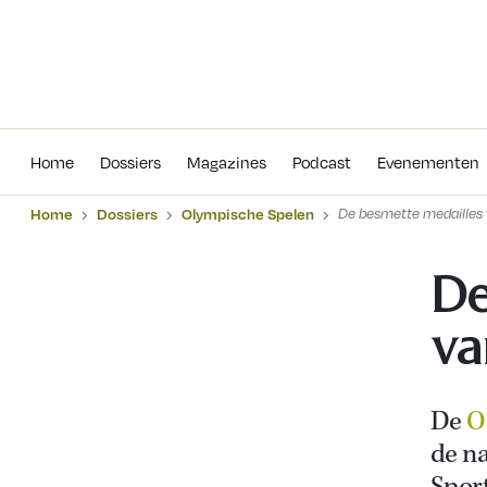
Home
Dossiers
Magazines
Podcas
Home
Dossiers
Magazines
Podcast
Evenementen
Home
Dossiers
Olympische Spelen
De besmette medailles
De
va
De
O
de na