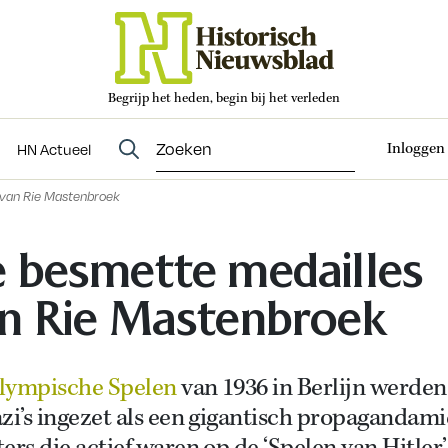
Begrijp het heden, begin bij het verleden
Abonneren
t
Evenementen
HN Actueel
Inloggen
HN Actueel
 van Rie Mastenbroek
 besmette medailles
n Rie Mastenbroek
lympische Spelen
van 1936 in Berlijn werden
zi’s ingezet als een gigantisch propagandami