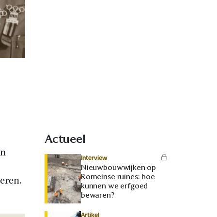
Actueel
an
Interview
Nieuwbouwwijken op
Romeinse ruïnes: hoe
eren.
kunnen we erfgoed
bewaren?
Artikel