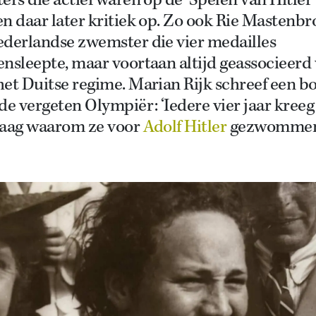
ers die actief waren op de ‘Spelen van Hitler’
n daar later kritiek op. Zo ook Rie Mastenbr
ederlandse zwemster die vier medailles
nsleepte, maar voortaan altijd geassocieerd
et Duitse regime. Marian Rijk schreef een b
de vergeten Olympiër: ‘Iedere vier jaar kreeg
raag waarom ze voor
Adolf Hitler
gezwomme