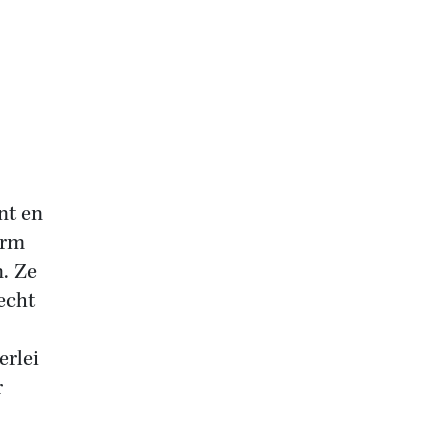
nt en
orm
n. Ze
echt
erlei
r