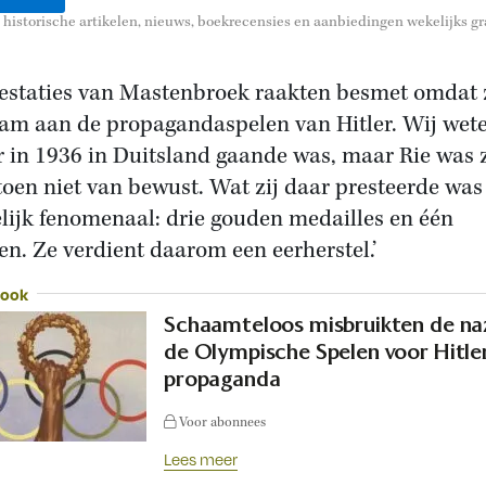
historische artikelen, nieuws, boekrecensies en aanbiedingen wekelijks gra
estaties van Mastenbroek raakten besmet omdat 
am aan de propagandaspelen van Hitler. Wij wet
r in 1936 in Duitsland gaande was, maar Rie was 
toen niet van bewust. Wat zij daar presteerde was
lijk fenomenaal: drie gouden medailles en één
ren. Ze verdient daarom een eerherstel.’
 ook
Schaamteloos misbruikten de naz
de Olympische Spelen voor Hitle
propaganda
Voor abonnees
Lees meer