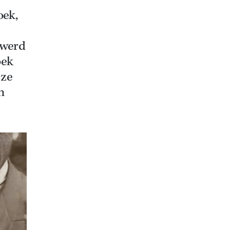
oek,
 werd
oek
 ze
n