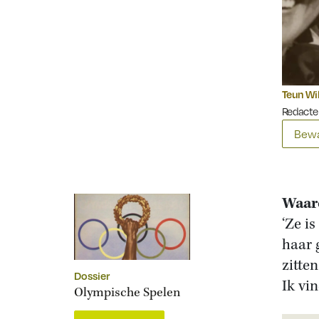
Teun Wi
Redacte
Bewa
Waaro
‘Ze i
haar 
zitte
Dossier
Ik vin
Olympische Spelen