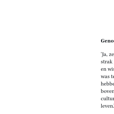
Genoo
‘Ja, 
strak
en wi
was t
hebbe
boven
cultu
leven.