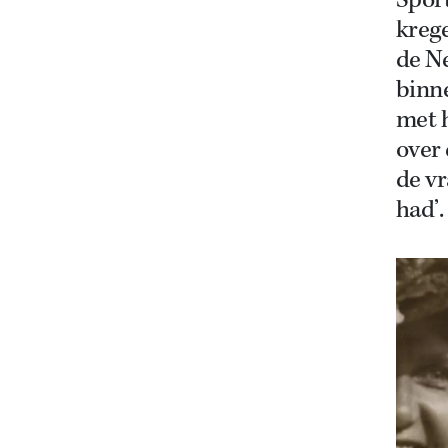
Sport
krege
de N
binne
met h
over 
de v
had’.