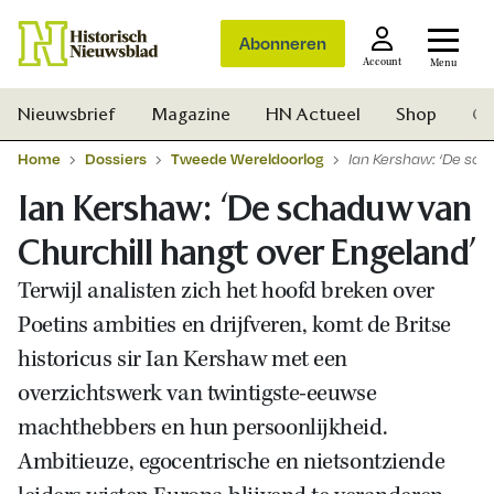
Abonneren
Account
Menu
Nieuwsbrief
Magazine
HN Actueel
Shop
Ge
Home
Dossiers
Tweede Wereldoorlog
Ian Kershaw: ‘De sch
Ian Kershaw: ‘De schaduw van
Churchill hangt over Engeland’
Terwijl analisten zich het hoofd breken over
Poetins ambities en drijfveren, komt de Britse
historicus sir Ian Kershaw met een
overzichtswerk van twintigste-eeuwse
machthebbers en hun persoonlijkheid.
Ambitieuze, egocentrische en nietsontziende
Zoek