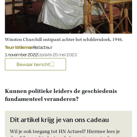
Winston Churchill ontspant achter het schildersdoek, 1946.
Teun Willemse
Redacteur
Gepubliceerd op:
1 november 2022
Update 25 mei 2023
Bewaar bericht
Kunnen politieke leiders de geschiedenis
fundamenteel veranderen?
Dit artikel krijg je van ons cadeau
Wil je ook toegang tot HN Actueel? Hiermee lees je