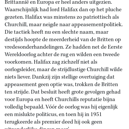
Brittannië en Europa er heel anders uitgezien.
Waarschijnlijk had lord Halifax dan op het pluche
gezeten. Halifax was minstens zo patriottisch als
Churchill, maar neigde naar appeasementpolitiek.
Die tactiek heeft nu een slechte naam, maar
destijds hoopte de meerderheid van de Britten op
vredesonderhandelingen. Ze hadden net de Eerste
Wereldoorlog achter de rug en wilden een tweede
voorkomen. Halifax zag zichzelf niet als
oorlogsleider, maar de strijdlustige Churchill wilde
niets liever. Dankzij zijn stellige overtuiging dat
appeasement geen optie was, trokken de Britten
ten strijde. Dat besluit heeft grote gevolgen gehad
voor Europa en heeft Churchills reputatie bijna
volledig bepaald. Vóór de oorlog was hij eigenlijk
een mislukte politicus, en toen hij in 1951
terugkeerde als premier deed hij ook geen