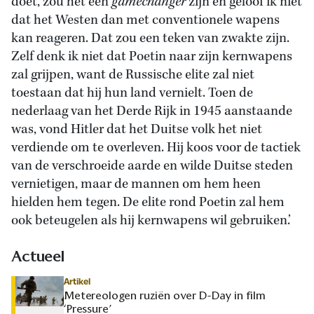
doet, zou het een
gamechanger
zijn en geloof ik niet
dat het Westen dan met conventionele wapens
kan reageren. Dat zou een teken van zwakte zijn.
Zelf denk ik niet dat Poetin naar zijn kernwapens
zal grijpen, want de Russische elite zal niet
toestaan dat hij hun land vernielt. Toen de
nederlaag van het Derde Rijk in 1945 aanstaande
was, vond Hitler dat het Duitse volk het niet
verdiende om te overleven. Hij koos voor de tactiek
van de verschroeide aarde en wilde Duitse steden
vernietigen, maar de mannen om hem heen
hielden hem tegen. De elite rond Poetin zal hem
ook beteugelen als hij kernwapens wil gebruiken.’
Actueel
Artikel
Metereologen ruziën over D-Day in film
‘Pressure’