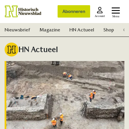
Abonneren
Account
Menu
Nieuwsbrief
Magazine
HN Actueel
Shop
Ge
HN Actueel
Zoek