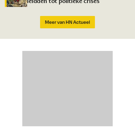
leidden tot politieke crises
Meer van HN Actueel