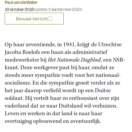
Paul van de Water
Gepubliceerd op:
19 oktober 2018
Update 3 september 2024
Bewaar bericht
Op haar zeventiende, in 1941, krijgt de Utrechtse
Jacoba Roelofs een baan als administratief
medewerkster bij
Het Nationale Dagblad
, een NSB-
krant. Deze werkgever past bij haar, omdat ze
steeds meer sympathie voelt voor het nationaal-
socialisme. En die sympathie groeit verder als ze
het jaar daarop verliefd wordt op een Duitse
soldaat. Hij vertelt haar zo enthousiast over zijn
vaderland dat ze naar Duitsland wil verhuizen.
Leven en werken in dat land is naar haar
overtuiging opbouwend en avontuurlijk.