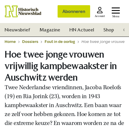
Abonneren
Account
Menu
Nieuwsbrief
Magazine
HN Actueel
Shop
Ge
Home
Dossiers
Fout in de oorlog
Hoe twee jonge vrouwen v
Hoe twee jonge vrouwen
vrijwillig kampbewaakster in
Auschwitz werden
Twee Nederlandse vriendinnen, Jacoba Roelofs
(19) en Ria Jorink (23), worden in 1943
kampbewaakster in Auschwitz. Een baan waar
ze zelf voor hebben gekozen. Hoe komen ze tot
die extreme keuze? En waarom worden ze na de
Zoek