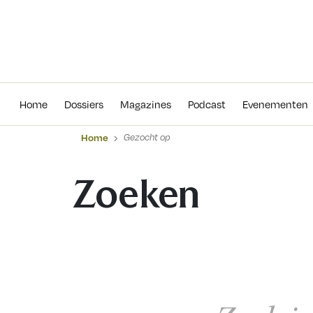
Home
Dossiers
Magazines
Podcas
Home
Dossiers
Magazines
Podcast
Evenementen
Home
Gezocht op
Zoeken