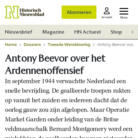
Abonneren
Account
Menu
Nieuwsbrief
Magazine
HN Actueel
Shop
Ge
Home
Dossiers
Tweede Wereldoorlog
Antony Beevor over 
Antony Beevor over het
Ardennenoffensief
In september 1944 verwachtte Nederland een
snelle bevrijding. De geallieerde troepen rukten
op vanuit het zuiden en iedereen dacht dat de
oorlog gauw zou zijn afgelopen. Maar Operatie
Market Garden onder leiding van de Britse
veldmaarschalk Bernard Montgomery werd een
Zoek