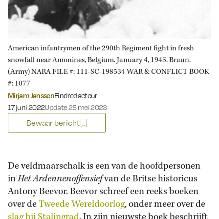
American infantrymen of the 290th Regiment fight in fresh
snowfall near Amonines, Belgium. January 4, 1945. Braun.
(Army) NARA FILE #: 111-SC-198534 WAR & CONFLICT BOOK
#: 1077
Mirjam Janssen
Eindredacteur
Gepubliceerd op:
17 juni 2022
Update 25 mei 2023
Bewaar bericht
De veldmaarschalk is een van de hoofdpersonen
in
Het Ardennenoffensief
van de Britse historicus
Antony Beevor. Beevor schreef een reeks boeken
over de
Tweede Wereldoorlog
, onder meer over de
slag bij Stalingrad
. In zijn nieuwste boek beschrijft