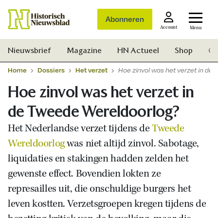
Abonneren
Account
Menu
Nieuwsbrief
Magazine
HN Actueel
Shop
Ge
Home
Dossiers
Het verzet
Hoe zinvol was het verzet in de
Hoe zinvol was het verzet in
de Tweede Wereldoorlog?
Het Nederlandse verzet tijdens de
Tweede
Wereldoorlog
was niet altijd zinvol. Sabotage,
liquidaties en stakingen hadden zelden het
gewenste effect. Bovendien lokten ze
represailles uit, die onschuldige burgers het
leven kostten. Verzetsgroepen kregen tijdens de
Zoek