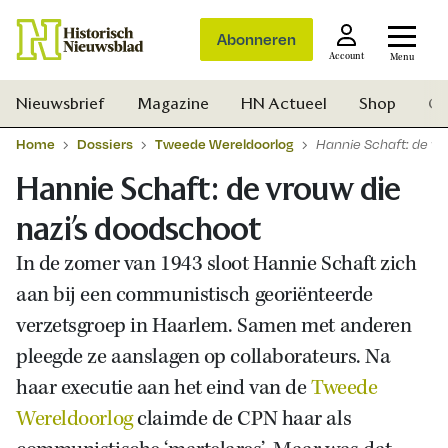
Abonneren
Account
Menu
Nieuwsbrief
Magazine
HN Actueel
Shop
Ge
Home
Dossiers
Tweede Wereldoorlog
Hannie Schaft: de vr
Hannie Schaft: de vrouw die
nazi’s doodschoot
In de zomer van 1943 sloot Hannie Schaft zich
aan bij een communistisch georiënteerde
verzetsgroep in Haarlem. Samen met anderen
pleegde ze aanslagen op collaborateurs. Na
haar executie aan het eind van de
Tweede
Wereldoorlog
claimde de CPN haar als
Zoek