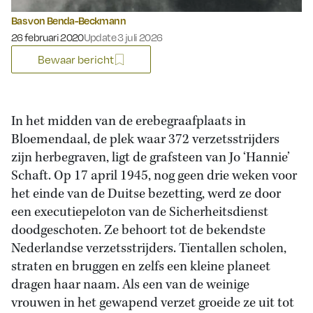
Bas von Benda-Beckmann
Gepubliceerd op:
26 februari 2020
Update 3 juli 2026
Bewaar bericht
In het midden van de erebegraafplaats in
Bloemendaal, de plek waar 372 verzetsstrijders
zijn herbegraven, ligt de grafsteen van Jo ‘Hannie’
Schaft. Op 17 april 1945, nog geen drie weken voor
het einde van de Duitse bezetting, werd ze door
een executiepeloton van de Sicherheitsdienst
doodgeschoten. Ze behoort tot de bekendste
Nederlandse verzetsstrijders. Tientallen scholen,
straten en bruggen en zelfs een kleine planeet
dragen haar naam. Als een van de weinige
vrouwen in het gewapend verzet groeide ze uit tot