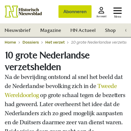
Abonneren
Account
Menu
Nieuwsbrief
Magazine
HN Actueel
Shop
Ge
Home
Dossiers
Het verzet
10 grote Nederlandse verzetshe
10 grote Nederlandse
verzetshelden
Na de bevrijding ontstond al snel het beeld dat
de Nederlandse bevolking zich in de
Tweede
Wereldoorlog
op grote schaal tegen de bezetters
had geweerd. Later overheerst het idee dat de
Nederlanders zich zo goed mogelijk aanpasten
en de Duitsers daarmee zeer van dienst waren.
Zoek