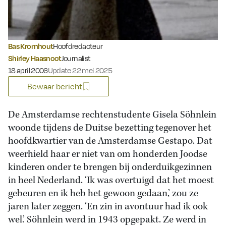
Bas Kromhout
Hoofdredacteur
Shirley Haasnoot
Journalist
Gepubliceerd op:
18 april 2006
Update 22 mei 2025
Bewaar bericht
De Amsterdamse rechtenstudente Gisela Söhnlein
woonde tijdens de Duitse bezetting tegenover het
hoofdkwartier van de Amsterdamse Gestapo. Dat
weerhield haar er niet van om honderden Joodse
kinderen onder te brengen bij onderduikgezinnen
in heel Nederland. ‘Ik was overtuigd dat het moest
gebeuren en ik heb het gewoon gedaan,’ zou ze
jaren later zeggen. ‘En zin in avontuur had ik ook
wel.’ Söhnlein werd in 1943 opgepakt. Ze werd in