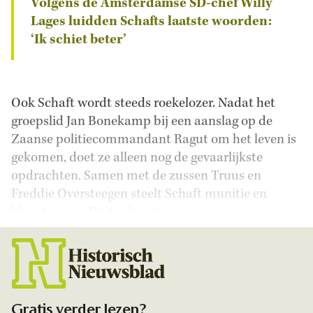
Volgens de Amsterdamse SD-chef Willy
Lages luidden Schafts laatste woorden:
‘Ik schiet beter’
Ook Schaft wordt steeds roekelozer. Nadat het
groepslid Jan Bonekamp bij een aanslag op de
Zaanse politiecommandant Ragut om het leven is
gekomen, doet ze alleen nog de gevaarlijkste
opdrachten. Samen met de zussen Truus en
Freddie Oversteegen steelt Schaft munitie en
blaast ze een Duitse legertrein op.
Gratis verder lezen?