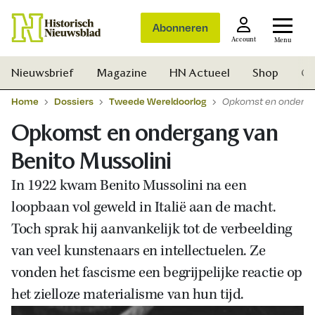
Abonneren
Account
Menu
Nieuwsbrief
Magazine
HN Actueel
Shop
Ge
Home
Dossiers
Tweede Wereldoorlog
Opkomst en ondergan
Opkomst en ondergang van
Benito Mussolini
In 1922 kwam Benito Mussolini na een
loopbaan vol geweld in Italië aan de macht.
Toch sprak hij aanvankelijk tot de verbeelding
van veel kunstenaars en intellectuelen. Ze
vonden het fascisme een begrijpelijke reactie op
het zielloze materialisme van hun tijd.
Zoek