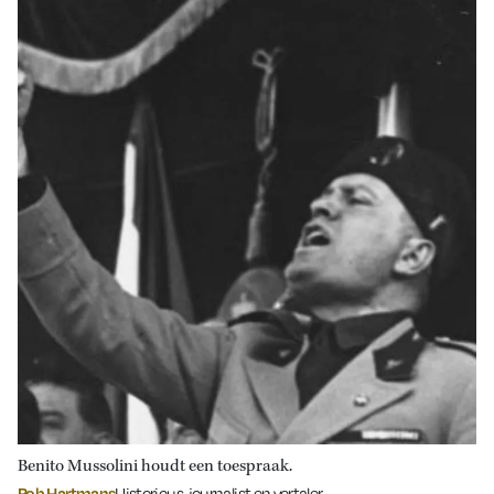
Benito Mussolini houdt een toespraak.
Rob Hartmans
Historicus, journalist en vertaler