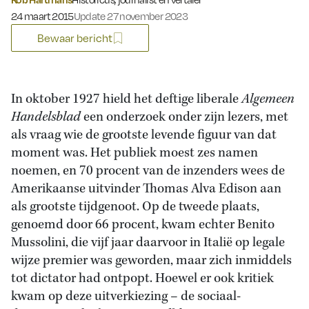
Gepubliceerd op:
24 maart 2015
Update 27 november 2023
Bewaar bericht
In oktober 1927 hield het deftige liberale
Algemeen
Handelsblad
een onderzoek onder zijn lezers, met
als vraag wie de grootste levende figuur van dat
moment was. Het publiek moest zes namen
noemen, en 70 procent van de inzenders wees de
Amerikaanse uitvinder Thomas Alva Edison aan
als grootste tijdgenoot. Op de tweede plaats,
genoemd door 66 procent, kwam echter Benito
Mussolini, die vijf jaar daarvoor in Italië op legale
wijze premier was geworden, maar zich inmiddels
tot dictator had ontpopt. Hoewel er ook kritiek
kwam op deze uitverkiezing – de sociaal-