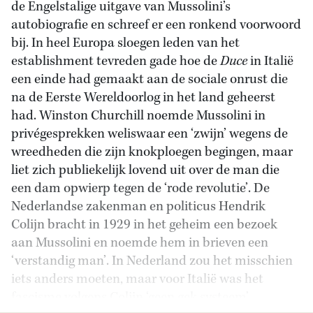
de Engelstalige uitgave van Mussolini’s
autobiografie en schreef er een ronkend voorwoord
bij. In heel Europa sloegen leden van het
establishment tevreden gade hoe de
Duce
in Italië
een einde had gemaakt aan de sociale onrust die
na de Eerste Wereldoorlog in het land geheerst
had. Winston Churchill noemde Mussolini in
privégesprekken weliswaar een ‘zwijn’ wegens de
wreedheden die zijn knokploegen begingen, maar
liet zich publiekelijk lovend uit over de man die
een dam opwierp tegen de ‘rode revolutie’. De
Nederlandse zakenman en politicus Hendrik
Colijn bracht in 1929 in het geheim een bezoek
aan Mussolini en noemde hem in brieven een
‘verstandig man’. In Nederland zou het misschien
iets anders moeten, maar voor Italië was het
fascisme volgens Colijn ‘geen gek systeem’.