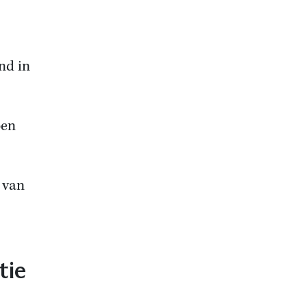
nd in
oen
 van
tie