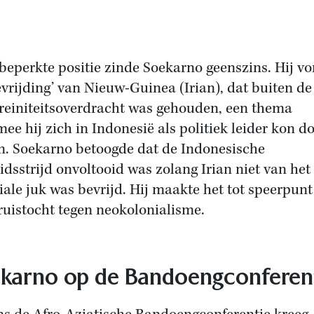
beperkte positie zinde Soekarno geenszins. Hij vo
evrijding’ van Nieuw-Guinea (Irian), dat buiten de
reiniteitsoverdracht was gehouden, een thema
ee hij zich in Indonesië als politiek leider kon d
n. Soekarno betoogde dat de Indonesische
eidsstrijd onvoltooid was zolang Irian niet van het
iale juk was bevrijd. Hij maakte het tot speerpunt
ruistocht tegen neokolonialisme.
karno op de Bandoengconferen