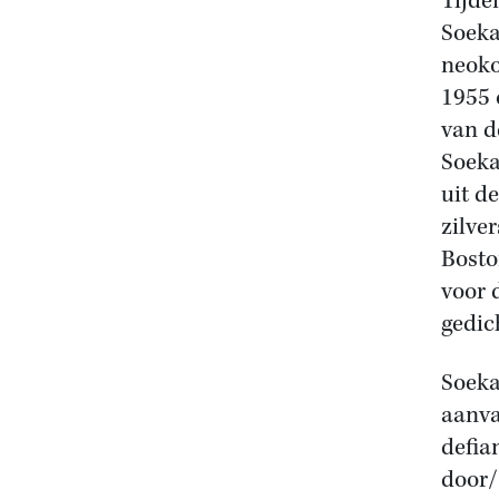
Tijde
Soeka
neoko
1955 
van d
Soeka
uit d
zilve
Bosto
voor 
gedic
Soeka
aanva
defia
door/