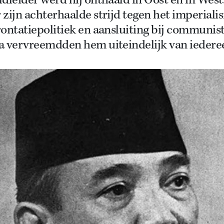
dleider werd hij onthaald in Oost en in West
zijn achterhaalde strijd tegen het imperiali
ontatiepolitiek en aansluiting bij communis
a vervreemdden hem uiteindelijk van iedere