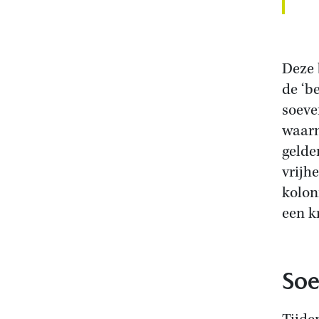
Deze 
de ‘b
soeve
waarm
gelde
vrijh
kolon
een k
Soe