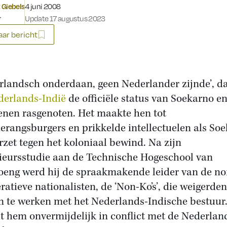
Gepubliceerd op:
 Giebels
4 juni 2008
r
Update 17 augustus 2023
ar bericht
rlandsch onderdaan, geen Nederlander zijnde’, d
derlands-Indië
de officiële status van Soekarno en
enen rasgenoten. Het maakte hen tot
erangsburgers en prikkelde intellectuelen als So
erzet tegen het koloniaal bewind. Na zijn
ieursstudie aan de Technische Hogeschool van
eng werd hij de spraakmakende leider van de no
ratieve nationalisten, de ‘Non-Ko’s’, die weigerden
 te werken met het Nederlands-Indische bestuur.
t hem onvermijdelijk in conflict met de Nederlan