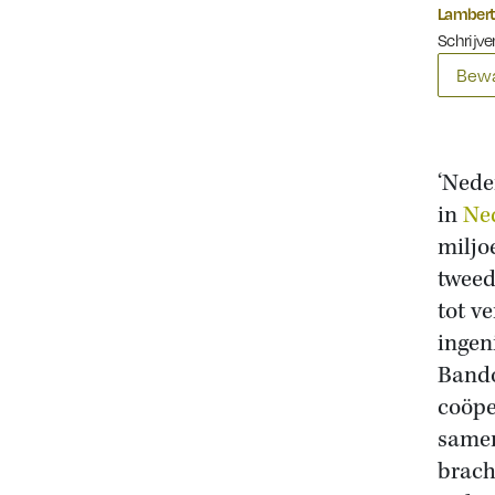
Lambert
Schrijve
Bewa
‘Nede
in
Ne
miljo
tweed
tot v
ingen
Bando
coöpe
samen
brach