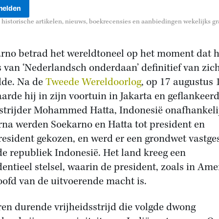
historische artikelen, nieuws, boekrecensies en aanbiedingen wekelijks gra
rno betrad het wereldtoneel op het moment dat h
s van ‘Nederlandsch onderdaan’ definitief van zich
de. Na de
Tweede Wereldoorlog
, op 17 augustus 
aarde hij in zijn voortuin in Jakarta en geflankeer
trijder Mohammed Hatta, Indonesië onafhankeli
rna werden Soekarno en Hatta tot president en
resident gekozen, en werd er een grondwet vastge
de republiek Indonesië. Het land kreeg een
dentieel stelsel, waarin de president, zoals in Ame
oofd van de uitvoerende macht is.
ren durende vrijheidsstrijd die volgde dwong