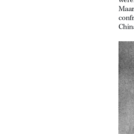
werel
Maar 
confr
Chin