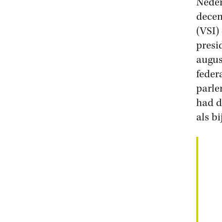
Neder
decem
(VSI)
presi
augus
feder
parle
had d
als b