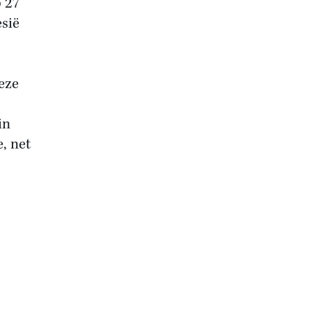
p 27
sië
eze
in
, net