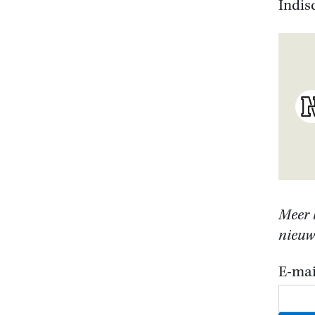
Indis
Meer l
nieuws
E-mai