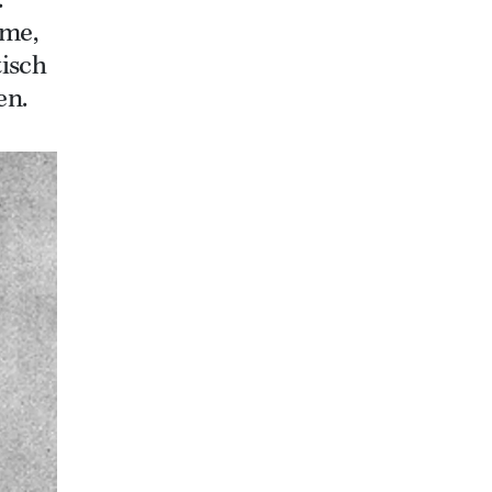
.
sme,
tisch
en.