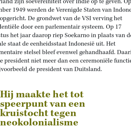
land zijn soevereiniteit over Indië op te geven. O
ber 1949 werden de Verenigde Staten van Indone
 opgericht. De grondwet van de VSI verving het
dentiële door een parlementair systeem. Op 17
tus het jaar daarop riep Soekarno in plaats van d
ale staat de eenheidsstaat Indonesië uit. Het
mentaire stelsel bleef evenwel gehandhaafd. Daar
e president niet meer dan een ceremoniële functie
ijvoorbeeld de president van Duitsland.
Hij maakte het tot
speerpunt van een
kruistocht tegen
neokolonialisme