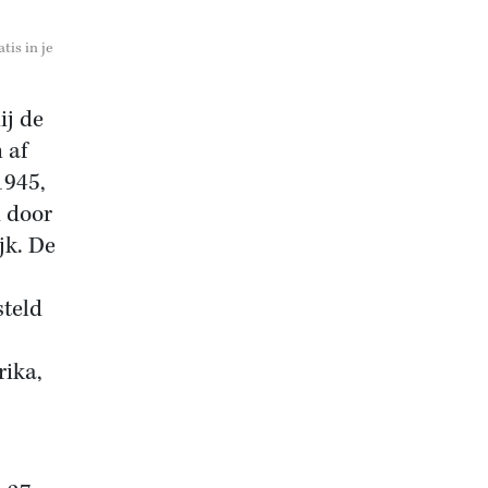
tis in je
ij de
 af
1945,
d door
jk. De
steld
rika,