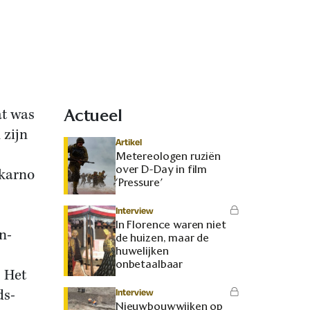
at was
Actueel
 zijn
Artikel
Metereologen ruziën
over D-Day in film
ekarno
‘Pressure’
Interview
In Florence waren niet
n-
de huizen, maar de
huwelijken
onbetaalbaar
 Het
ds-
Interview
Nieuwbouwwijken op