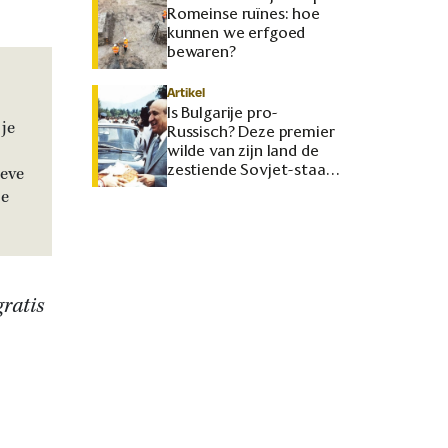
Romeinse ruïnes: hoe
kunnen we erfgoed
bewaren?
Artikel
Is Bulgarije pro-
je
Russisch? Deze premier
wilde van zijn land de
zestiende Sovjet-staat
ieve
maken
je
gratis