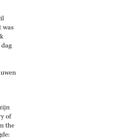
il
t was
ok
 dag
chuwen
zijn
y of
on the
gde: