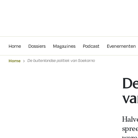
Home
Dossiers
Magazines
Podcas
Home
Dossiers
Magazines
Podcast
Evenementen
Home
De buitenlandse politiek van Soekarno
De
va
Halve
spree