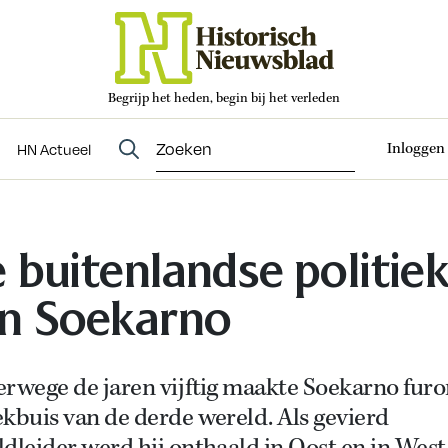
Begrijp het heden, begin bij het verleden
Abonneren
t
Evenementen
HN Actueel
Inloggen
HN Actueel
 buitenlandse politie
n Soekarno
rwege de jaren vijftig maakte Soekarno furor
kbuis van de derde wereld. Als gevierd