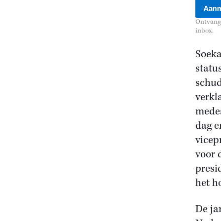
Ontvang 
inbox.
Soeka
statu
schud
verkl
medes
dag e
vicep
voor 
presi
het h
De ja