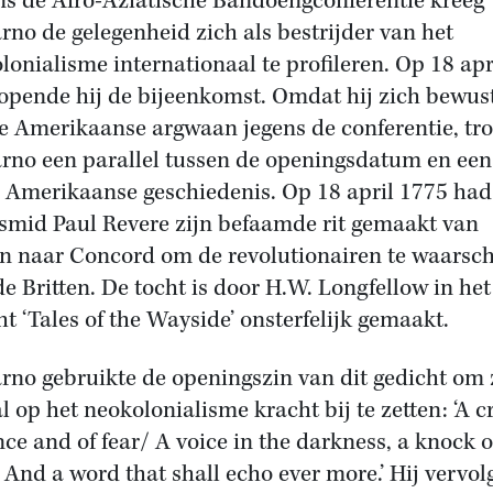
ns de Afro-Aziatische Bandoengconferentie kreeg
rno de gelegenheid zich als bestrijder van het
lonialisme internationaal te profileren. Op 18 apr
opende hij de bijeenkomst. Omdat hij zich bewus
e Amerikaanse argwaan jegens de conferentie, tr
rno een parallel tussen de openingsdatum en een
e Amerikaanse geschiedenis. Op 18 april 1775 had
rsmid Paul Revere zijn befaamde rit gemaakt van
n naar Concord om de revolutionairen te waars
de Britten. De tocht is door H.W. Longfellow in het
ht ‘Tales of the Wayside’ onsterfelijk gemaakt.
rno gebruikte de openingszin van dit gedicht om 
l op het neokolonialisme kracht bij te zetten: ‘A cr
nce and of fear/ A voice in the darkness, a knock 
 And a word that shall echo ever more.’ Hij vervol