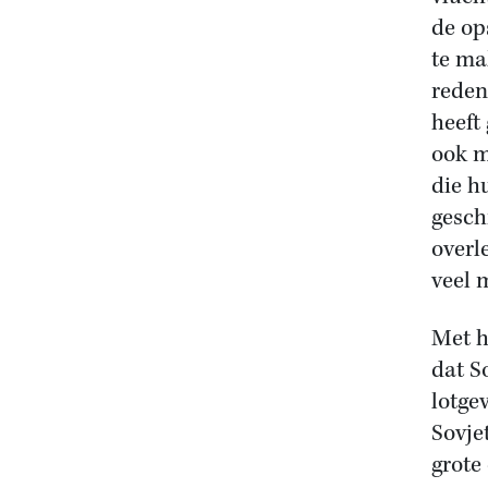
de op
te ma
reden
heeft
ook m
die h
gesch
overl
veel m
Met h
dat S
lotge
Sovje
grote