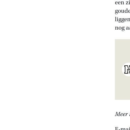
een z
goude
ligge
nog a
Meer i
E-mai