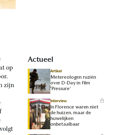
e
Actueel
at op
Artikel
or.
Metereologen ruziën
over D-Day in film
n zijn
‘Pressure’
Interview
e
In Florence waren niet
f
de huizen, maar de
huwelijken
e
onbetaalbaar
volgt