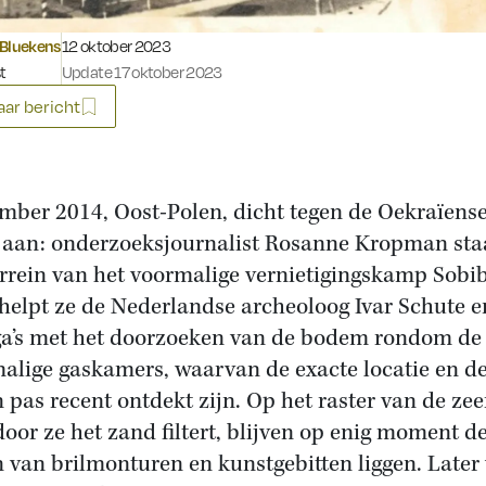
Gepubliceerd op:
 Bluekens
12 oktober 2023
t
Update 17 oktober 2023
ar bericht
mber 2014, Oost-Polen, dicht tegen de Oekraïens
 aan: onderzoeksjournalist Rosanne Kropman sta
errein van het voormalige vernietigingskamp Sobib
helpt ze de Nederlandse archeoloog Ivar Schute e
ga’s met het doorzoeken van de bodem rondom de
alige gaskamers, waarvan de exacte locatie en d
n pas recent ontdekt zijn. Op het raster van de zee
oor ze het zand filtert, blijven op enig moment d
n van brilmonturen en kunstgebitten liggen. Later 