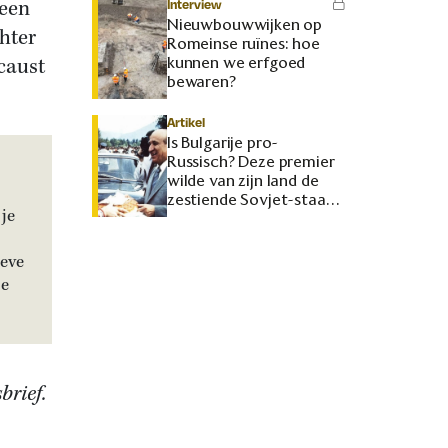
 een
Interview
Nieuwbouwwijken op
hter
Romeinse ruïnes: hoe
ocaust
kunnen we erfgoed
bewaren?
Artikel
Is Bulgarije pro-
Russisch? Deze premier
wilde van zijn land de
zestiende Sovjet-staat
je
maken
ieve
je
brief.