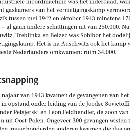
ndustriële moordmachine was het inderdaad, wan
ht gaskamers van het vernietigingskamp vermoo
zi’s tussen mei 1942 en oktober 1943 minstens 17
 – al gaan andere schattingen uit van 250.000. Na
witz, Treblinka en Belzec was Sobibor het dodeli
etigingskamp. Het is na Auschwitz ook het kamp 
este Nederlanders omkwamen: ruim 34.000.
snapping
t najaar van 1943 kwamen de gevangenen van het
in opstand onder leiding van de Joodse Sovjetoffi
nder Petsjerski en Leon Feldhendler, de zoon van
jn uit Oost-Polen. Ongeveer 300 gevangen wisten 
ten, maar honderden anderen kwamen die dag o