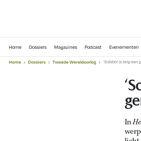
Home
Dossiers
Magazines
Podcas
Home
Dossiers
Magazines
Podcast
Evenementen
Home
Dossiers
Tweede Wereldoorlog
‘Sobibor is lang een
‘S
ge
In
He
werp