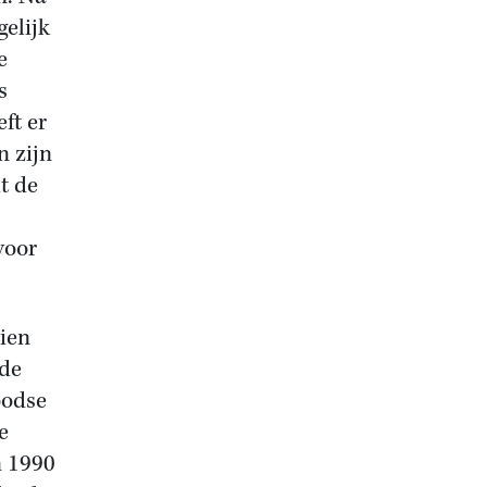
elijk
e
s
ft er
n zijn
t de
voor
zien
 de
oodse
e
n 1990