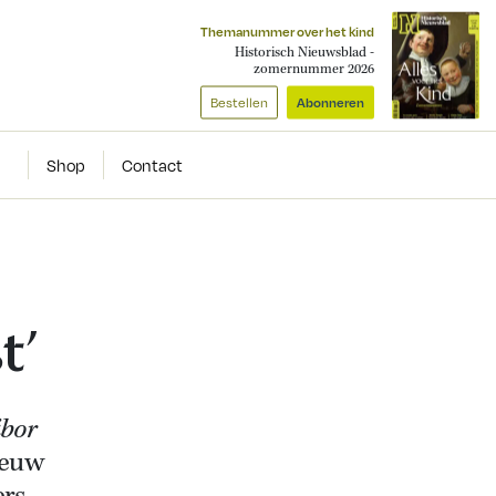
Themanummer over het kind
Historisch Nieuwsblad -
zomernummer 2026
Bestellen
Abonneren
Shop
Contact
t’
ibor
ieuw