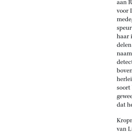
aan R
voor 
medeg
speur
haar 
delen
naam 
detect
boven
herle
soort
gewee
dat h
Kropm
van L