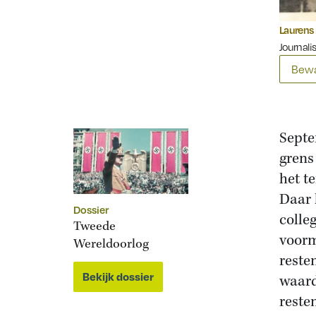
Laurens
Journalis
Bewa
Septe
grens
het t
Daar 
Dossier
colle
Tweede
voorm
Wereldoorlog
reste
Bekijk dossier
waard
reste