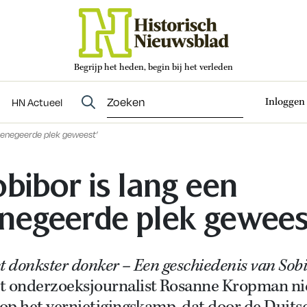
Begrijp het heden, begin bij het verleden
Abonneren
t
Evenementen
HN Actueel
Inloggen
HN Actueel
 genegeerde plek geweest’
obibor is lang een
negeerde plek gewees
t donkster donker – Een geschiedenis van Sob
t onderzoeksjournalist Rosanne Kropman n