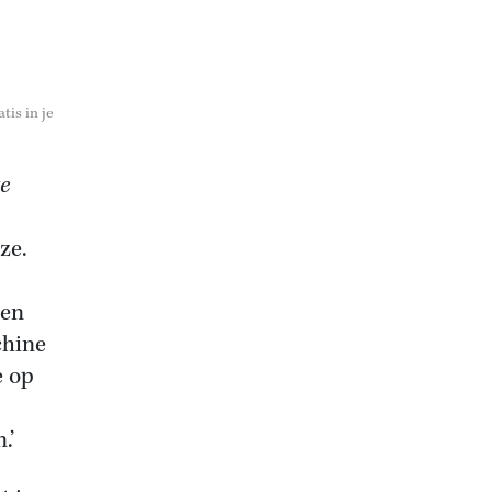
tis in je
e
ze.
len
chine
e op
.’