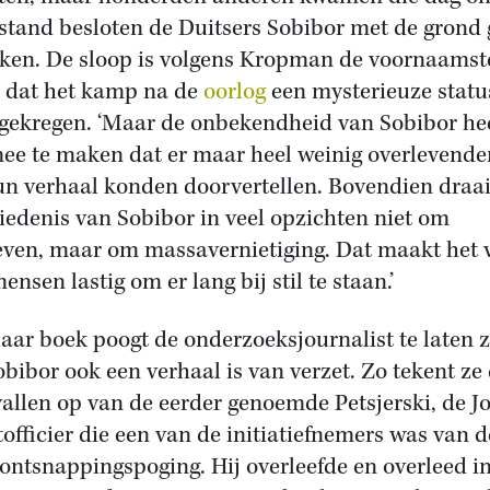
stand besloten de Duitsers Sobibor met de grond g
ken. De sloop is volgens Kropman de voornaamst
 dat het kamp na de
oorlog
een mysterieuze statu
 gekregen. ‘Maar de onbekendheid van Sobibor hee
ee te maken dat er maar heel weinig overlevende
un verhaal konden doorvertellen. Bovendien draai
iedenis van Sobibor in veel opzichten niet om
even, maar om massavernietiging. Dat maakt het 
ensen lastig om er lang bij stil te staan.’
aar boek poogt de onderzoeksjournalist te laten 
obibor ook een verhaal is van verzet. Zo tekent ze
vallen op van de eerder genoemde Petsjerski, de J
tofficier die een van de initiatiefnemers was van d
 ontsnappingspoging. Hij overleefde en overleed i