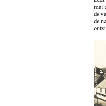
licht
met 
de v
de n
onts