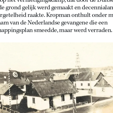
 op het vernietigingskamp, dat door de Duits
de grond gelijk werd gemaakt en decennialan
ergetelheid raakte. Kropman onthult onder 
aam van de Nederlandse gevangene die een
nappingsplan smeedde, maar werd verraden.