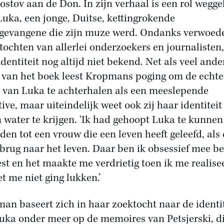
ostov aan de Don. In zijn verhaal is een rol wegge
Luka, een jonge, Duitse, kettingrokende
evangene die zijn muze werd. Ondanks verwoed
tochten van allerlei onderzoekers en journalisten,
identiteit nog altijd niet bekend. Net als veel ande
 van het boek leest Kropmans poging om de echte
van Luka te achterhalen als een meeslepende
ive, maar uiteindelijk weet ook zij haar identiteit
 water te krijgen. ‘Ik had gehoopt Luka te kunnen
iden tot een vrouw die een leven heeft geleefd, als
 brug naar het leven. Daar ben ik obsessief mee be
st en het maakte me verdrietig toen ik me realise
et me niet ging lukken.’
an baseert zich in haar zoektocht naar de identit
uka onder meer op de memoires van Petsjerski, di