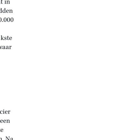
t in
rdden
0.000
jkste
waar
cier
 een
te
m. Na