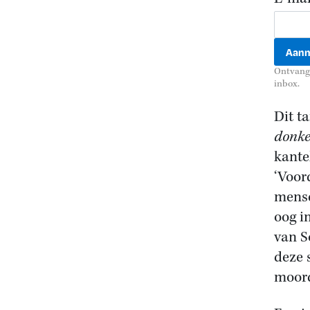
Ontvang 
inbox.
Dit t
donke
kante
‘Voor
mense
oog i
van S
deze 
moord