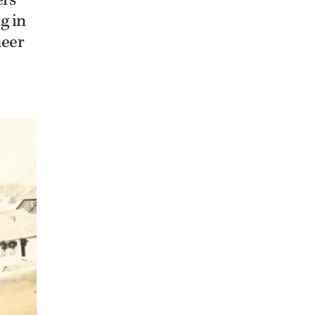
ers
g in
meer