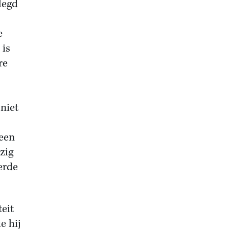
legd
e
 is
re
 niet
 een
zig
erde
eit
e hij