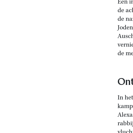
Een i
de ac
de na
Joden
Ausch
verni
de me
Ont
In he
kamp 
Alexa
rabbi
vluch