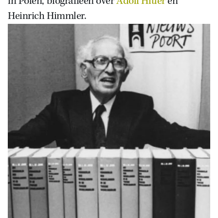
in Polen, biografieën over
Adolf Hitler
en
Heinrich Himmler.