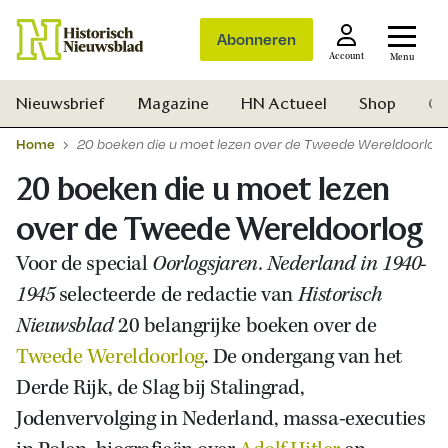
Abonneren
Account
Menu
Nieuwsbrief
Magazine
HN Actueel
Shop
Ge
Home
20 boeken die u moet lezen over de Tweede Wereldoorlog
20 boeken die u moet lezen
over de Tweede Wereldoorlog
Voor de special
Oorlogsjaren. Nederland in 1940-
1945
selecteerde de redactie van
Historisch
Nieuwsblad
20 belangrijke boeken over de
Tweede Wereldoorlog
. De ondergang van het
Derde Rijk, de Slag bij Stalingrad,
Jodenvervolging in Nederland, massa-executies
Zoek