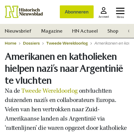
Abonneren
Account
Menu
Nieuwsbrief
Magazine
HN Actueel
Shop
Ge
Home
Dossiers
Tweede Wereldoorlog
Amerikanen en kathol
Amerikanen en katholieken
hielpen nazi’s naar Argentinië
te vluchten
Na de
Tweede Wereldoorlog
ontvluchtten
duizenden nazi’s en collaborateurs Europa.
Velen van hen vertrokken naar Zuid-
Amerikaanse landen als Argentinië via
‘rattenlijnen’ die waren opgezet door katholieke
Zoek