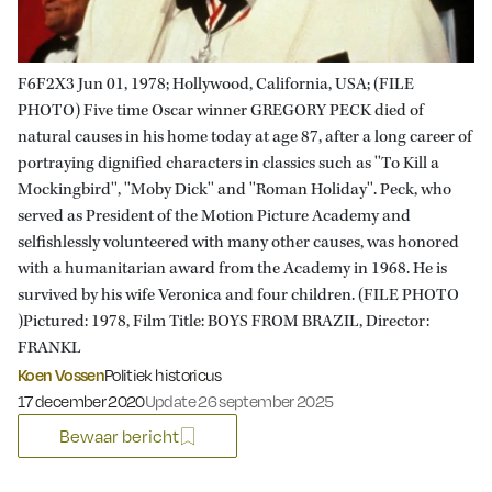
F6F2X3 Jun 01, 1978; Hollywood, California, USA; (FILE
PHOTO) Five time Oscar winner GREGORY PECK died of
natural causes in his home today at age 87, after a long career of
portraying dignified characters in classics such as ''To Kill a
Mockingbird'', ''Moby Dick'' and ''Roman Holiday''. Peck, who
served as President of the Motion Picture Academy and
selfishlessly volunteered with many other causes, was honored
with a humanitarian award from the Academy in 1968. He is
survived by his wife Veronica and four children. (FILE PHOTO
)Pictured: 1978, Film Title: BOYS FROM BRAZIL, Director:
FRANKL
Koen Vossen
Politiek historicus
Gepubliceerd op:
17 december 2020
Update 26 september 2025
Bewaar bericht