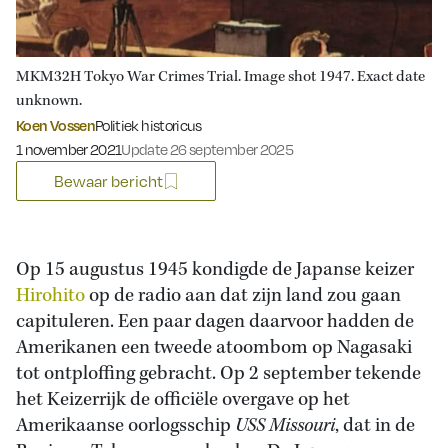
MKM32H Tokyo War Crimes Trial. Image shot 1947. Exact date
unknown.
Koen Vossen
Politiek historicus
Gepubliceerd op:
1 november 2021
Update 26 september 2025
Bewaar bericht
Op 15 augustus 1945 kondigde de Japanse keizer
Hirohito
op de radio aan dat zijn land zou gaan
capituleren. Een paar dagen daarvoor hadden de
Amerikanen een tweede atoombom op Nagasaki
tot ontploffing gebracht. Op 2 september tekende
het Keizerrijk de officiële overgave op het
Amerikaanse oorlogsschip
USS Missouri
, dat in de