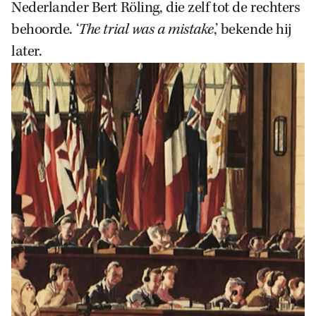
Nederlander Bert Röling, die zelf tot de rechters
behoorde. ‘
The trial was a mistake
,’
bekende hij
later.