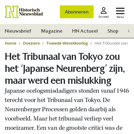
Abonneren
Account
Menu
Nieuwsbrief
Magazine
HN Actueel
Shop
Ge
Home
Dossiers
Tweede Wereldoorlog
Het Tribunaal van To
Het Tribunaal van Tokyo zou
het ‘Japanse Neurenberg’ zijn,
maar werd een mislukking
Japanse oorlogsmisdadigers stonden vanaf 1946
terecht voor het Tribunaal van Tokyo. De
Neurenberger Processen golden daarbij als
voorbeeld. Maar het tribunaal verliep veel
moeizamer. Een van de grootste critici was de
Zoek