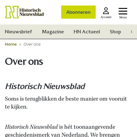
Abonneren
Account
Menu
Nieuwsbrief
Magazine
HN Actueel
Shop
Ge
Home
Over ons
Over ons
Historisch Nieuwsblad
Soms is terugblikken de beste manier om vooruit
te kijken.
Historisch Nieuwsblad
is hét toonaangevende
Zoek
geschiedenismerk van Nederland. We brengen