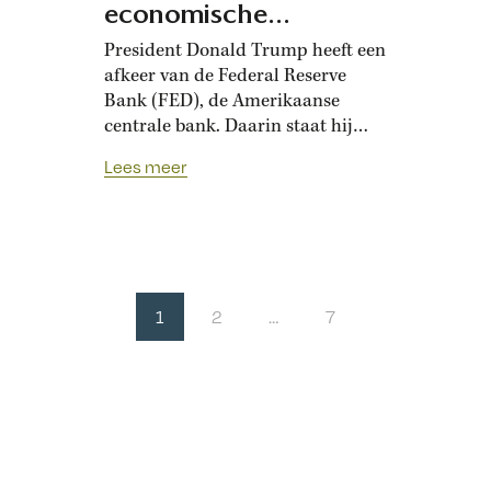
economische
rampspoed
President Donald Trump heeft een
afkeer van de Federal Reserve
Bank (FED), de Amerikaanse
centrale bank. Daarin staat hij
niet alleen. Zijn verre voorganger
Lees meer
Andrew Jackson hief de bank in
1836 zelfs op. Dat leidde tot een
diepe economische crisis. Van
oudsher hebben Amerikanen een
hekel aan centrale
overheidsinstellingen. En aan
1
2
…
7
bankiers. Het verklaart waarom…