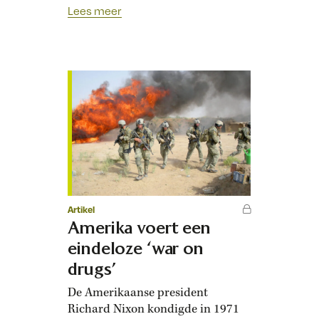
dit gebeuren? En waarom is dit
Lees meer
alleen in Amerika mogelijk en niet
in andere landen? De
Amerikaanse grondwet geeft het
Congres de macht om te beslissen
over uitgaven en inkomsten. Als
het Congres het niet eens…
Artikel
Amerika voert een
eindeloze ‘war on
drugs’
De Amerikaanse president
Richard Nixon kondigde in 1971