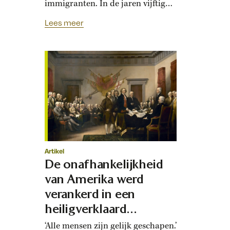
immigranten. In de jaren vijftig
ontketende president Dwight
Lees meer
Eisenhower een vergelijkbare
arrestatiegolf. Toen werden
honderdduizenden Mexicanen
opgepakt en de grens overgezet.
Soms lijkt het of niet alleen
Hollywood verslaafd is aan
herhalingen, maar dat ook de
Amerikaanse geschiedenis daar
last van heeft….
Artikel
De onafhankelijkheid
van Amerika werd
verankerd in een
heiligverklaard
document
‘Alle mensen zijn gelijk geschapen.’