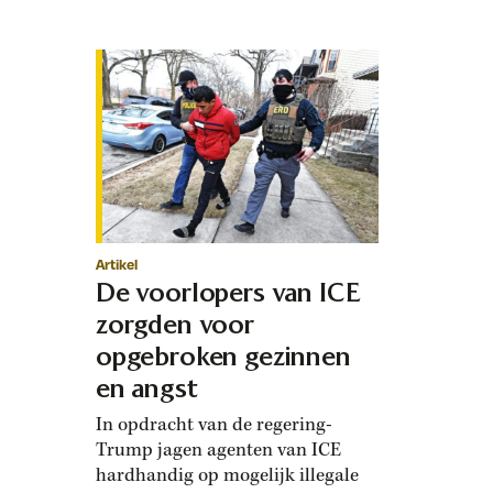
miljoenenpubliek met zijn
radicale politieke boodschappen.
Op het hoogtepunt van de Grote
Depressie luisterden naar
schatting 30 miljoen Amerikanen
iedere zondag naar dezelfde
stem. Niet die van een president of
generaal, maar van…
Artikel
De voorlopers van ICE
zorgden voor
opgebroken gezinnen
en angst
In opdracht van de regering-
Trump jagen agenten van ICE
hardhandig op mogelijk illegale