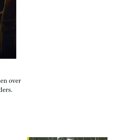
len over
ders.