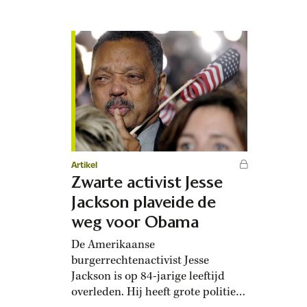
kickstart aan zijn klim naar het
Witte Huis. Snikhete zomers zijn
een vast onderdeel van het New
Yorkse leven, zozeer dat
verzengende hittegolven weer snel
verdwijnen…
Artikel
Zwarte activist Jesse
Jackson plaveide de
weg voor Obama
De Amerikaanse
burgerrechtenactivist Jesse
Jackson is op 84-jarige leeftijd
overleden. Hij heeft grote politieke