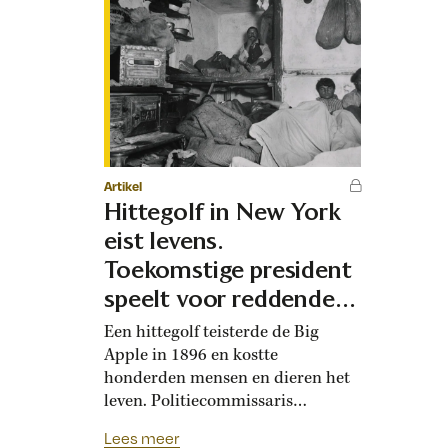
Artikel
Hittegolf in New York
eist levens.
Toekomstige president
speelt voor reddende
engel
Een hittegolf teisterde de Big
Apple in 1896 en kostte
honderden mensen en dieren het
leven. Politiecommissaris
Theodore Roosevelt schoot de
Lees meer
bevolking te hulp – en gaf zo een