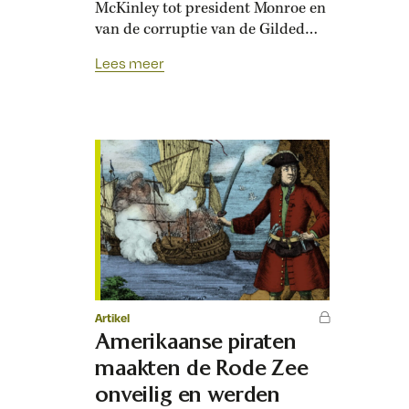
McKinley tot president Monroe en
van de corruptie van de Gilded
Age tot het Manifest Destiny. Met
Lees meer
zijn acties in Venezuela en
dreigementen aan Groenland
voegt hij daar nu onversneden
imperialisme aan toe: het
overnemen van landen om ze voor
eigen gewin uit te buiten….
Artikel
Amerikaanse piraten
maakten de Rode Zee
onveilig en werden