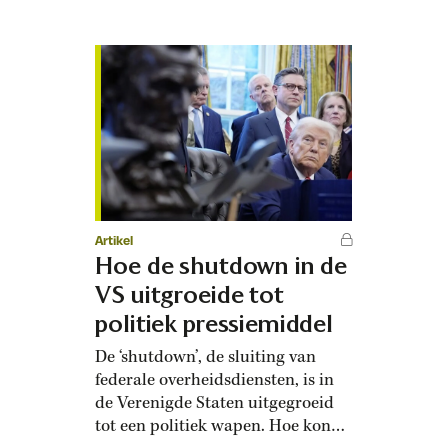
internationale bemoeienis past bij
Trumps belofte van ‘America
First’. De favoriete slogan van de
president is een erfenis van
Amerikaanse isolationisten die
vreesden dat Amerika de Tweede
Wereldoorlog in werd…
Artikel
Hoe de shutdown in de
VS uitgroeide tot
politiek pressiemiddel
De ‘shutdown’, de sluiting van
federale overheidsdiensten, is in
de Verenigde Staten uitgegroeid
tot een politiek wapen. Hoe kon