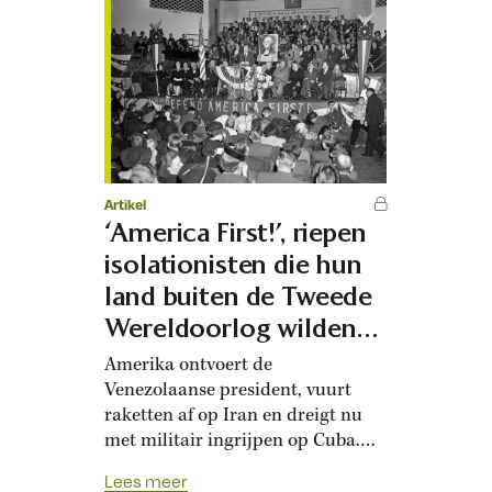
Artikel
‘America First!’, riepen
isolationisten die hun
land buiten de Tweede
Wereldoorlog wilden
houden
Amerika ontvoert de
Venezolaanse president, vuurt
raketten af op Iran en dreigt nu
met militair ingrijpen op Cuba.
Kritische MAGA-aanhangers
Lees meer
vragen zich af hoe die