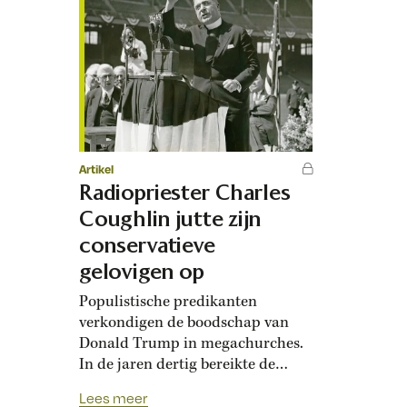
Artikel
Radiopriester Charles
Coughlin jutte zijn
conservatieve
gelovigen op
Populistische predikanten
verkondigen de boodschap van
Donald Trump in megachurches.
In de jaren dertig bereikte de
aartsconservatieve father Charles
Lees meer
Coughlin via de radio een