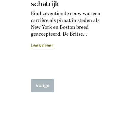
schatrijk
Eind zeventiende eeuw was een
carrière als piraat in steden als
New York en Boston breed
geaccepteerd. De Britse
regering liet dat toe – tot haar
Lees meer
eigen handelsbelangen in het
gedrang kwamen. Maar tegen die
tijd hadden piraten al hun
stempel op de samenleving
gedrukt. In oktober 1694
verscheen in de ruw geplaveide
Vorige
straten van New York, dat toen
nog amper 4000 zielen herbergde,
een…