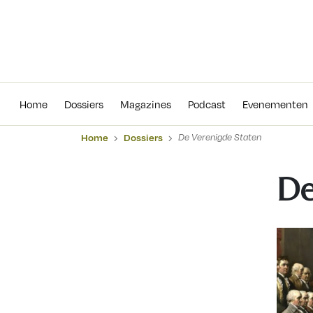
Home
Dossiers
Magazines
Podcas
Home
Dossiers
Magazines
Podcast
Evenementen
Home
Dossiers
De Verenigde Staten
De