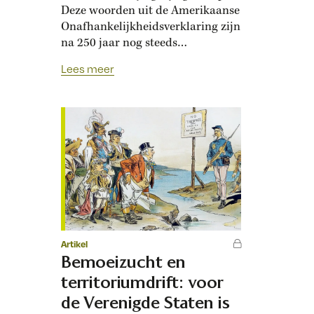
Deze woorden uit de Amerikaanse
Onafhankelijkheidsverklaring zijn
na 250 jaar nog steeds
wereldberoemd.
Lees meer
Ze weerspiegelen de idealen van
de Founding Fathers en hun
tijdgenoten. Na een zeereis van
zes weken kwam Benjamin
Franklin op 5 mei 1775 terug in
Philadelphia. Als
vertegenwoordiger van
Pennsylvania in Groot-Brittannië
had hij er jarenlang de klachten
van de Amerikaanse…
Artikel
Bemoeizucht en
territoriumdrift: voor
de Verenigde Staten is