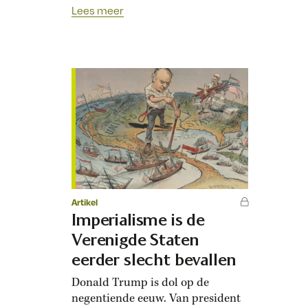
betekenis gehad voor de zwarte
Lees meer
gemeenschap in zijn land. V­óór
Barack Obama was er Jesse
Jackson. Als jonge correspondent
maakte ik op 3 november 1983
mee hoe Jackson zich voor het
eerst kandidaat stelde voor het
presidentschap. Hij deed dat in…
Artikel
Imperialisme is de
Verenigde Staten
eerder slecht bevallen
Donald Trump is dol op de
negentiende eeuw. Van president