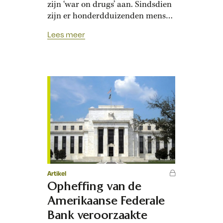
zijn ‘war on drugs’ aan. Sindsdien
zijn er honderdduizenden mensen
omgekomen, vooral in Latijns-
Lees meer
Amerika. Donald Trump heeft het
geweld verder laten escaleren. Hij
noemt drugshandelaren
‘narcoterroristen’ en doodt hen
zonder vorm van proces. Op 20
april 2001 schoot de Peruaanse
luchtmacht een Cessna uit de
lucht, een…
Artikel
Opheffing van de
Amerikaanse Federale
Bank veroorzaakte