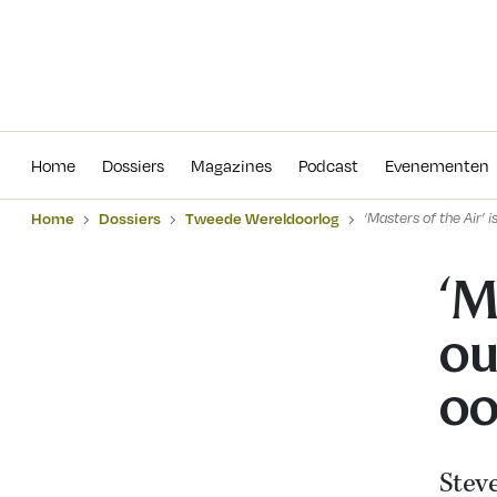
Home
Dossiers
Magazines
Podcas
Home
Dossiers
Magazines
Podcast
Evenementen
Home
Dossiers
Tweede Wereldoorlog
‘Masters of the Air’ 
‘M
ou
oo
Stev