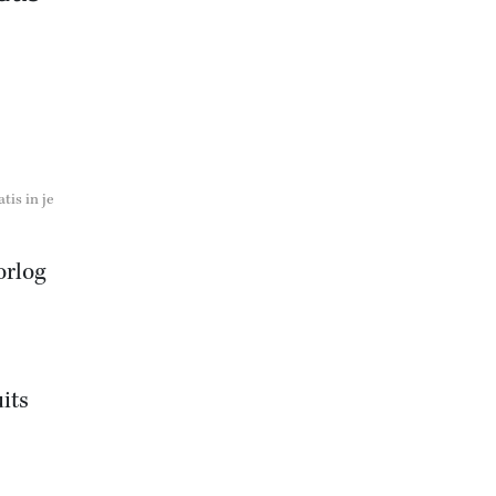
tis in je
orlog
its