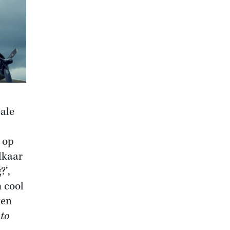
ale
 op
lkaar
?’,
n cool
ken
 to