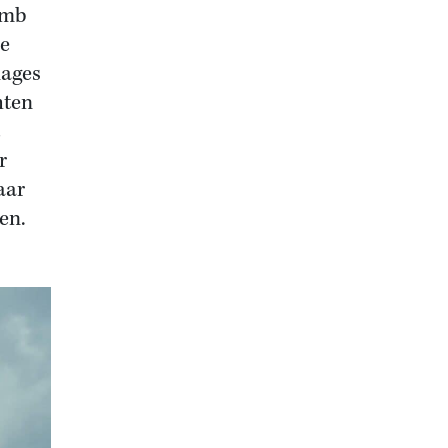
omb
ie
nages
hten
r
aar
en.