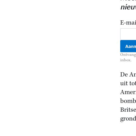
nieu
E-mai
Ontvang 
inbox.
De Am
uit t
Ameri
bomba
Brits
grond