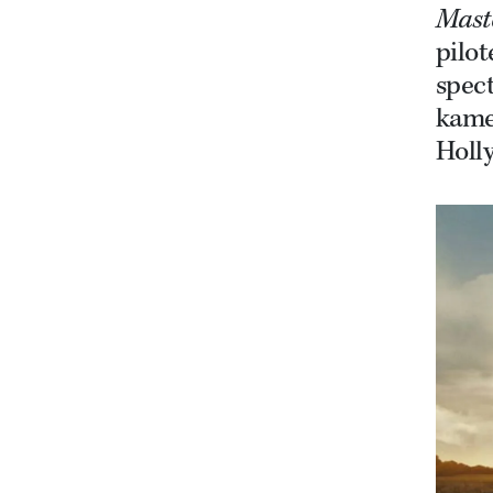
Maste
pilot
spec
kamer
Holl