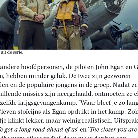
 uit de serie.
andere hoofdpersonen, de piloten John Egan en G
n, hebben minder geluk. De twee zijn gezworen
den en de populaire jongens in de groep. Nadat ze
hillende missies zijn neergehaald, ontmoeten ze e
tzelfde krijgsgevangenkamp. ‘Waar bleef je zo lang
Cleven stoïcijns als Egan opduikt in het kamp. Zo’
tje klinkt lekker, maar weinig realistisch. Uitspra
e got a long road ahead of us
’ en ‘
The closer you are