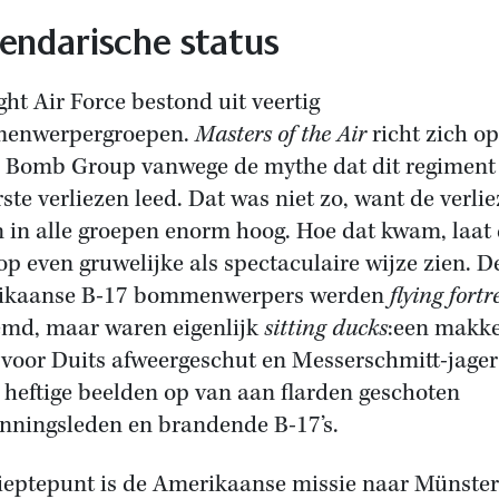
endarische status
ght Air Force bestond uit veertig
enwerpergroepen.
Masters of the Air
richt zich op
 Bomb Group vanwege de mythe dat dit regiment
ste verliezen leed. Dat was niet zo, want de verli
 in alle groepen enorm hoog. Hoe dat kwam, laat
 op even gruwelijke als spectaculaire wijze zien. D
ikaanse B-17 bommenwerpers werden
flying fortr
md, maar waren eigenlijk
sitting ducks
:een makke
 voor Duits afweergeschut en Messerschmitt-jager
t heftige beelden op van aan flarden geschoten
ningsleden en brandende B-17’s.
ieptepunt is de Amerikaanse missie naar Münster