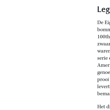
Leg
De Ei
bomm
100th
zwaar
waren
serie
Amer
genoe
prooi
lever
beman
Het d