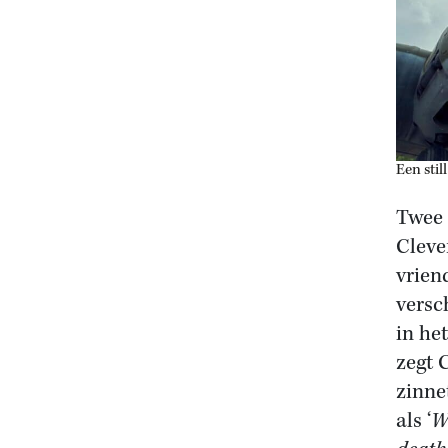
Een still
Twee 
Cleve
vrien
versc
in he
zegt 
zinne
als ‘
W