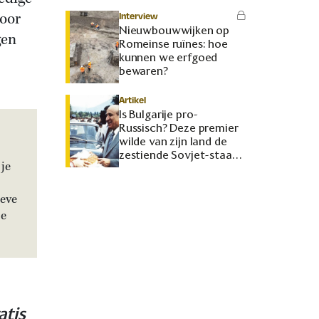
door
Interview
Nieuwbouwwijken op
gen
Romeinse ruïnes: hoe
kunnen we erfgoed
bewaren?
Artikel
Is Bulgarije pro-
Russisch? Deze premier
wilde van zijn land de
zestiende Sovjet-staat
je
maken
ieve
je
atis