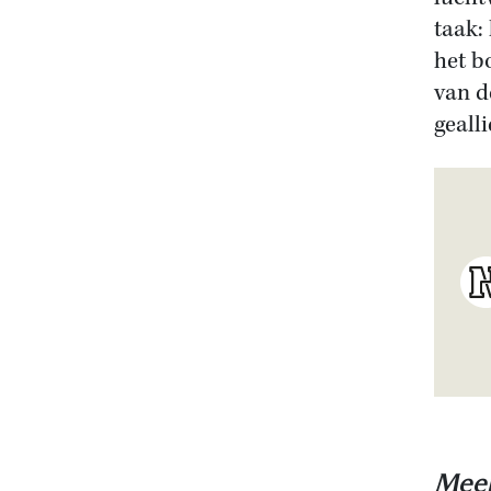
taak:
het b
van d
geall
Meer