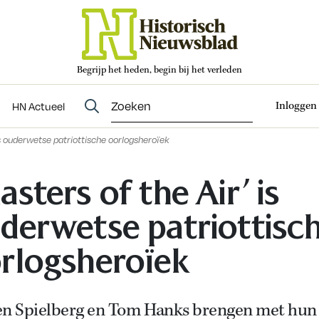
Begrijp het heden, begin bij het verleden
Abonneren
t
Evenementen
HN Actueel
Inloggen
HN Actueel
is ouderwetse patriottische oorlogsheroïek
asters of the Air’ is
derwetse patriottisc
rlogsheroïek
en Spielberg en Tom Hanks brengen met hun 