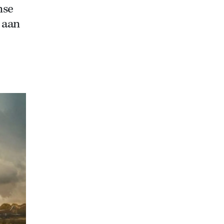
nse
 aan