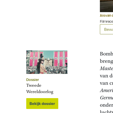
Jos van 
Filmrec
Bewa
Bomba
breng
Master
van d
Dossier
van c
Tweede
Ameri
Wereldoorlog
Germ
Bekijk dossier
onder
lucht