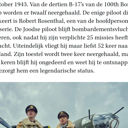
tober 1943. Van de dertien B-17’s van de 100th B
 worden er twaalf neergehaald. De enige piloot d
keert is Robert Rosenthal, een van de hoofdperso
 serie. De Joodse piloot blijft bombardementsvluc
eren, ook nadat hij zijn verplichte 25 missies heeft
cht. Uiteindelijk vliegt hij maar liefst 52 keer naa
land. Zijn toestel wordt twee keer neergehaald, m
 keren blijft hij ongedeerd en weet hij te ontsnapp
ezorgt hem een legendarische status.