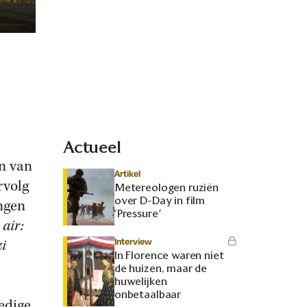
Actueel
n van
Artikel
rvolg
Metereologen ruziën
over D-Day in film
ingen
‘Pressure’
 air:
Interview
zi
In Florence waren niet
de huizen, maar de
huwelijken
onbetaalbaar
edige