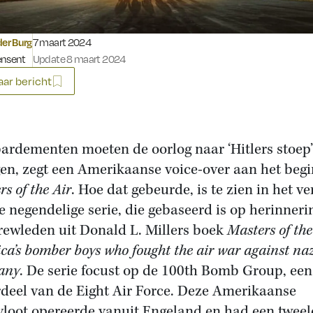
Gepubliceerd op:
der Burg
7 maart 2024
ensent
Update 8 maart 2024
ar bericht
rdementen moeten de oorlog naar ‘Hitlers stoep’
en, zegt een Amerikaanse voice-over aan het begi
s of the Air
. Hoe dat gebeurde, is te zien in het ve
e negendelige serie, die gebaseerd is op herinner
rewleden uit Donald L. Millers boek
Masters of the
ca’s bomber boys who fought the air war against na
any
. De serie focust op de 100th Bomb Group, een
deel van de Eight Air Force. Deze Amerikaanse
vloot opereerde vanuit Engeland en had een tweel