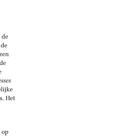
 de
 de
ezen
 de
e
esses
lijke
s. Het
 op