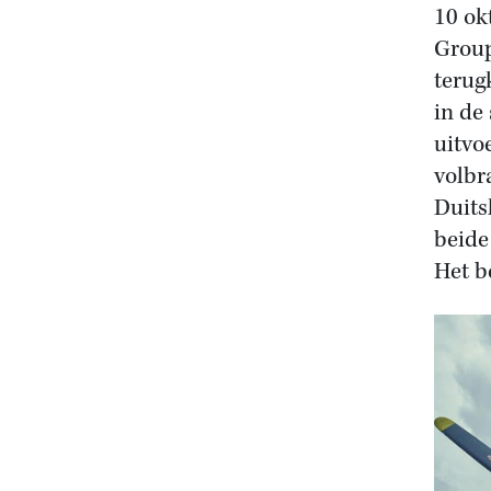
10 ok
Group
terug
in de
uitvo
volbra
Duits
beide
Het b