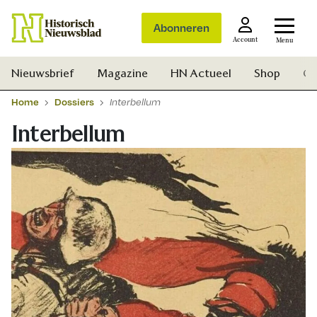
Abonneren
Account
Menu
Nieuwsbrief
Magazine
HN Actueel
Shop
Ge
Home
Dossiers
Interbellum
Interbellum
Zoek