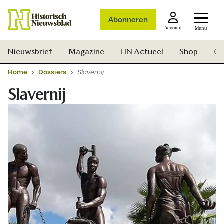
Abonneren
Account
Menu
Nieuwsbrief
Magazine
HN Actueel
Shop
Ge
Home
Dossiers
Slavernij
Slavernij
Zoek