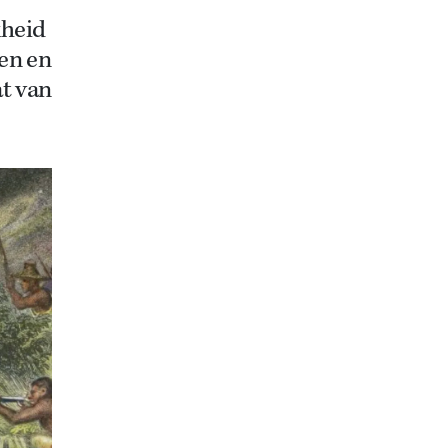
kheid
en en
at van