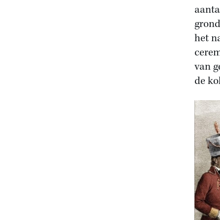
aanta
grond
het n
cerem
van g
de ko