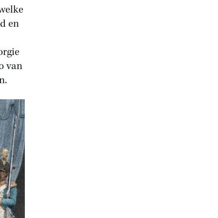
welke
id en
orgie
io van
n.