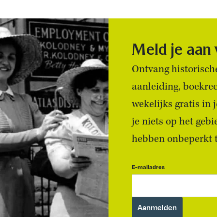
Meld je aan
Ontvang historische
aanleiding, boekre
wekelijks gratis in
je niets op het geb
hebben onbeperkt to
E-mailadres