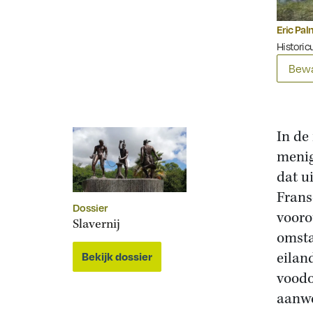
Eric Pa
Historic
Bewa
In de
menig
dat u
Frans
Dossier
vooro
Slavernij
omsta
eilan
Bekijk dossier
voodo
aanwe