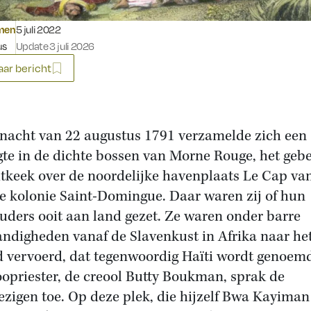
Gepubliceerd op:
lmen
5 juli 2022
us
Update 3 juli 2026
ar bericht
 nacht van 22 augustus 1791 verzamelde zich een
te in de dichte bossen van Morne Rouge, het gebe
itkeek over de noordelijke havenplaats Le Cap va
e kolonie Saint-Domingue. Daar waren zij of hun
uders ooit aan land gezet. Ze waren onder barre
ndigheden vanaf de Slavenkust in Afrika naar he
d vervoerd, dat tegenwoordig Haïti wordt genoem
opriester, de creool Butty Boukman, sprak de
zigen toe. Op deze plek, die hijzelf Bwa Kayiman