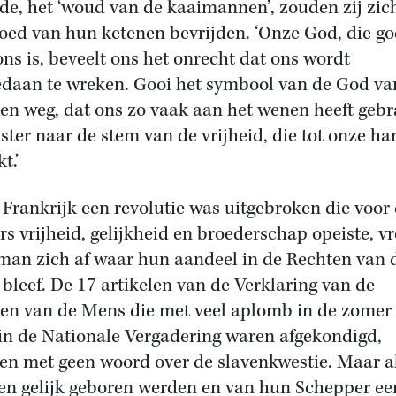
e, het ‘woud van de kaaimannen’, zouden zij zic
oed van hun ketenen bevrijden. ‘Onze God, die g
ons is, beveelt ons het onrecht dat ons wordt
daan te wreken. Gooi het symbool van de God va
en weg, dat ons zo vaak aan het wenen heeft gebr
ister naar de stem van de vrijheid, die tot onze ha
t.’
 Frankrijk een revolutie was uitgebroken die voor
rs vrijheid, gelijkheid en broederschap opeiste, v
an zich af waar hun aandeel in de Rechten van 
bleef. De 17 artikelen van de Verklaring van de
en van de Mens die met veel aplomb in de zomer
in de Nationale Vergadering waren afgekondigd,
en met geen woord over de slavenkwestie. Maar al
n gelijk geboren werden en van hun Schepper ee