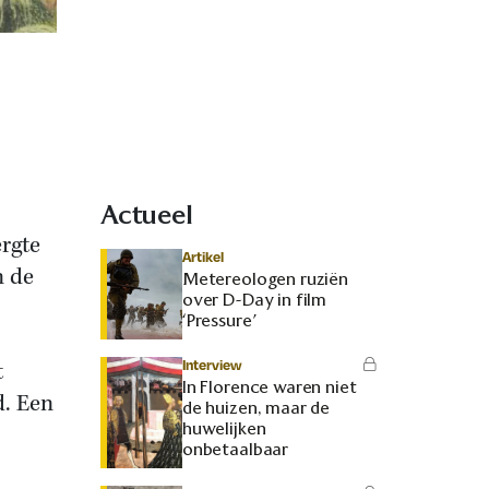
Actueel
rgte
Artikel
n de
Metereologen ruziën
over D-Day in film
‘Pressure’
Interview
t
In Florence waren niet
d. Een
de huizen, maar de
huwelijken
onbetaalbaar