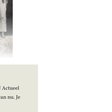
ngelsen.
N Actueel
van nu. Je