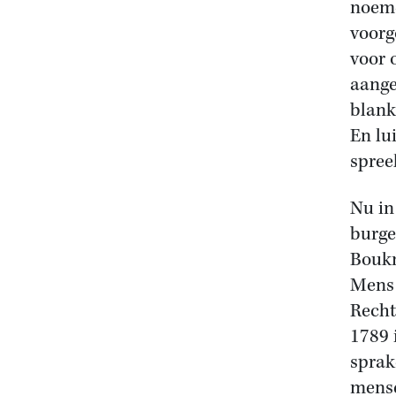
noemd
voorg
voor 
aange
blank
En lu
spreek
Nu in
burge
Boukm
Mens 
Recht
1789 
sprak
mense