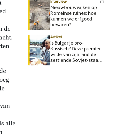
h
Interview
Nieuwbouwwijken op
oed
Romeinse ruïnes: hoe
kunnen we erfgoed
bewaren?
n de
acht.
Artikel
Is Bulgarije pro-
rten
Russisch? Deze premier
wilde van zijn land de
zestiende Sovjet-staat
maken
 de
roeg
de
 van
s alle
n