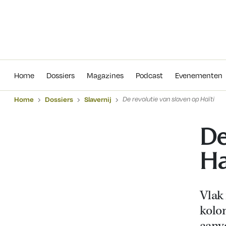
Home
Dossiers
Magazines
Podcas
Home
Dossiers
Magazines
Podcast
Evenementen
Home
Dossiers
Slavernij
De revolutie van slaven op Haïti
De
Ha
Vlak
kolo