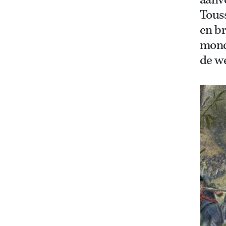
aanv
Touss
en b
mondd
de we