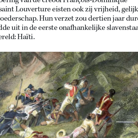
oering van de creool François-Dominique
aint Louverture eisten ook zij vrijheid, gelij
roederschap. Hun verzet zou dertien jaar dur
e uit in de eerste onafhankelijke slavensta
reld: Haïti.