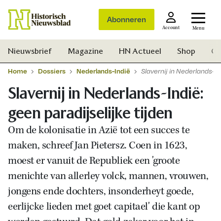
Abonneren
Account
Menu
Nieuwsbrief
Magazine
HN Actueel
Shop
Ge
Home
Dossiers
Nederlands-Indië
Slavernij in Nederlands-In
Slavernij in Nederlands-Indië:
geen paradijselijke tijden
Om de kolonisatie in Azië tot een succes te
maken, schreef Jan Pietersz. Coen in 1623,
moest er vanuit de Republiek een 'groote
menichte van allerley volck, mannen, vrouwen,
jongens ende dochters, insonderheyt goede,
eerlijcke lieden met goet capitael' die kant op
Zoek