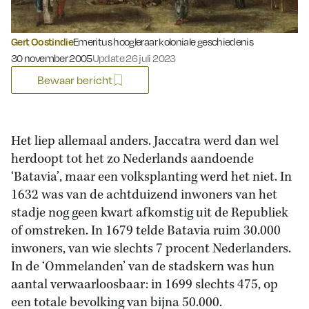
Gert Oostindie
Emeritus hoogleraar koloniale geschiedenis
Gepubliceerd op:
30 november 2005
Update 26 juli 2023
Bewaar bericht
Het liep allemaal anders. Jaccatra werd dan wel
herdoopt tot het zo Nederlands aandoende
‘Batavia’, maar een volksplanting werd het niet. In
1632 was van de achtduizend inwoners van het
stadje nog geen kwart afkomstig uit de Republiek
of omstreken. In 1679 telde Batavia ruim 30.000
inwoners, van wie slechts 7 procent Nederlanders.
In de ‘Ommelanden’ van de stadskern was hun
aantal verwaarloosbaar: in 1699 slechts 475, op
een totale bevolking van bijna 50.000.