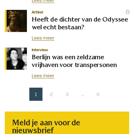
Lees meer
Artikel
Heeft de dichter van de Odyssee
wel echt bestaan?
Lees meer
Interview
Berlijn was een zeldzame
vrijhaven voor transpersonen
Lees meer
1
2
3
…
6
Meld je aan voor de
nieuwsbrief