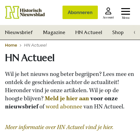
Abonneren
Account
Menu
Nieuwsbrief
Magazine
HN Actueel
Shop
Ge
Home
HN Actueel
HN Actueel
Wil je het nieuws nog beter begrijpen? Lees mee en
ontdek de geschiedenis achter de actualiteit!
Hieronder vind je onze artikelen. Wil je op de
hoogte blijven?
Meld je hier aan
voor onze
nieuwsbrief
of
word abonnee
van HN Actueel.
Meer informatie over HN Actueel vind je hier.
Zoek