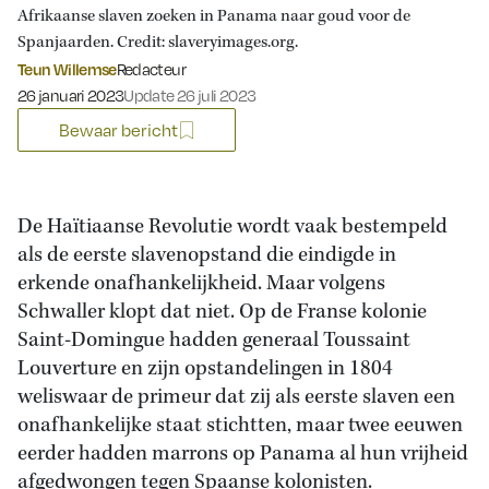
Afrikaanse slaven zoeken in Panama naar goud voor de
Spanjaarden. Credit: slaveryimages.org.
Teun Willemse
Redacteur
Gepubliceerd op:
26 januari 2023
Update 26 juli 2023
Bewaar bericht
De Haïtiaanse Revolutie wordt vaak bestempeld
als de eerste slavenopstand die eindigde in
erkende onafhankelijkheid. Maar volgens
Schwaller klopt dat niet. Op de Franse kolonie
Saint-Domingue hadden generaal Toussaint
Louverture en zijn opstandelingen in 1804
weliswaar de primeur dat zij als eerste slaven een
onafhankelijke staat stichtten, maar twee eeuwen
eerder hadden marrons op Panama al hun vrijheid
afgedwongen tegen Spaanse kolonisten.