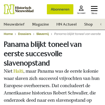
Abonneren
Account
Menu
Nieuwsbrief
Magazine
HN Actueel
Shop
Ge
Home
Dossiers
Slavernij
Panama blijkt toneel van eerste s
Panama blijkt toneel van
eerste succesvolle
slavenopstand
Niet
Haïti
, maar Panama was de eerste kolonie
waar slaven zich succesvol vrijvochten van hun
Europese overheersers. Dat concludeert de
Amerikaanse historicus Robert Schwaller, die
onderzoek deed naar een slavenopstand op
Zoek