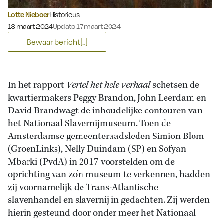
Lotte Nieboer
Historicus
Gepubliceerd op:
13 maart 2024
Update 17 maart 2024
Bewaar bericht
In het rapport
Vertel het hele verhaal
schetsen de
kwartiermakers Peggy Brandon, John Leerdam en
David Brandwagt de inhoudelijke contouren van
het Nationaal Slavernijmuseum. Toen de
Amsterdamse gemeenteraadsleden Simion Blom
(GroenLinks), Nelly Duindam (SP) en Sofyan
Mbarki (PvdA) in 2017 voorstelden om de
oprichting van zo’n museum te verkennen, hadden
zij voornamelijk de Trans-Atlantische
slavenhandel en slavernij in gedachten. Zij werden
hierin gesteund door onder meer het Nationaal