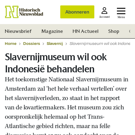
Abonneren
Account
Menu
Nieuwsbrief
Magazine
HN Actueel
Shop
Ge
Home
Dossiers
Slavernij
Slavernijmuseum wil ook Indones
Slavernijmuseum wil ook
Indonesië behandelen
Het toekomstige Nationaal Slavernijmuseum in
Amsterdam zal ‘het hele verhaal vertellen’ over
het slavernijverleden, zo staat in het rapport
van de kwartiermakers. Het museum zou zich
oorspronkelijk helemaal op het Trans-
Atlantische gebied richten, maar na felle
Zoek