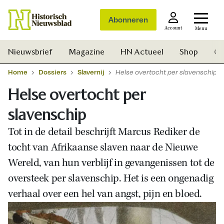
Abonneren
Account
Menu
Nieuwsbrief
Magazine
HN Actueel
Shop
Ge
Home
Dossiers
Slavernij
Helse overtocht per slavenschip
Helse overtocht per
slavenschip
Tot in de detail beschrijft Marcus Rediker de
tocht van Afrikaanse slaven naar de Nieuwe
Wereld, van hun verblijf in gevangenissen tot de
oversteek per slavenschip. Het is een ongenadig
verhaal over een hel van angst, pijn en bloed.
Zoek