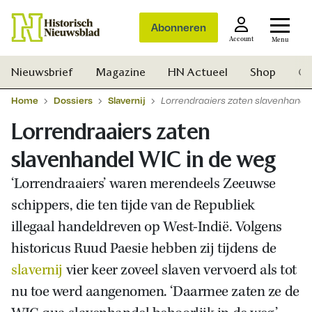
Abonneren
Account
Menu
Nieuwsbrief
Magazine
HN Actueel
Shop
Ge
Home
Dossiers
Slavernij
Lorrendraaiers zaten slavenhande
Lorrendraaiers zaten
slavenhandel WIC in de weg
‘Lorrendraaiers’ waren merendeels Zeeuwse
schippers, die ten tijde van de Republiek
illegaal handeldreven op West-Indië. Volgens
historicus Ruud Paesie hebben zij tijdens de
slavernij
vier keer zoveel slaven vervoerd als tot
nu toe werd aangenomen. ‘Daarmee zaten ze de
Zoek