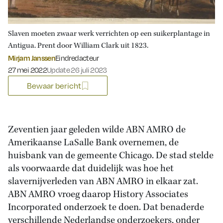
Slaven moeten zwaar werk verrichten op een suikerplantage in
Antigua. Prent door William Clark uit 1823.
Mirjam Janssen
Eindredacteur
Gepubliceerd op:
27 mei 2022
Update 26 juli 2023
Bewaar bericht
Zeventien jaar geleden wilde ABN AMRO de
Amerikaanse LaSalle Bank overnemen, de
huisbank van de gemeente Chicago. De stad stelde
als voorwaarde dat duidelijk was hoe het
slavernijverleden van ABN AMRO in elkaar zat.
ABN AMRO vroeg daarop History Associates
Incorporated onderzoek te doen. Dat benaderde
verschillende Nederlandse onderzoekers, onder