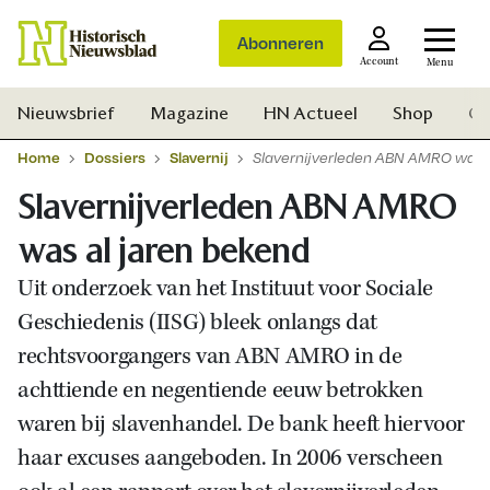
Abonneren
Account
Menu
Nieuwsbrief
Magazine
HN Actueel
Shop
Ge
Home
Dossiers
Slavernij
Slavernijverleden ABN AMRO was a
Slavernijverleden ABN AMRO
was al jaren bekend
Uit onderzoek van het Instituut voor Sociale
Geschiedenis (IISG) bleek onlangs dat
rechtsvoorgangers van ABN AMRO in de
achttiende en negentiende eeuw betrokken
waren bij slavenhandel. De bank heeft hiervoor
haar excuses aangeboden. In 2006 verscheen
Zoek