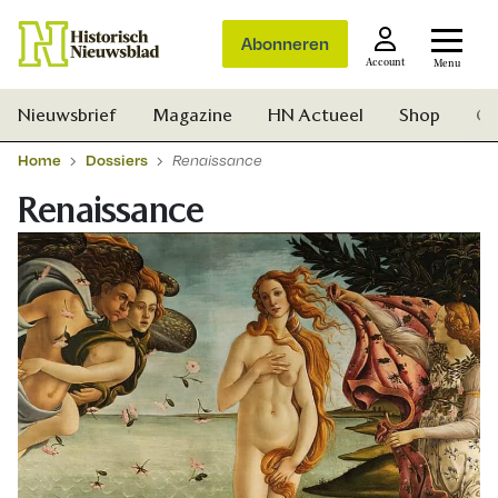
Abonneren
Account
Menu
Nieuwsbrief
Magazine
HN Actueel
Shop
Ge
Home
Dossiers
Renaissance
Renaissance
Zoek