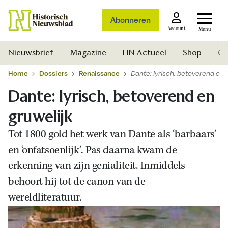
Abonneren
Account
Menu
Nieuwsbrief
Magazine
HN Actueel
Shop
Ge
Home
Dossiers
Renaissance
Dante: lyrisch, betoverend en 
Dante: lyrisch, betoverend en
gruwelijk
Tot 1800 gold het werk van Dante als ‘barbaars’
en ‘onfatsoenlijk’. Pas daarna kwam de
erkenning van zijn genialiteit. Inmiddels
behoort hij tot de canon van de
wereldliteratuur.
Zoek