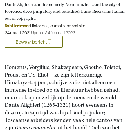
Dante Alighieri and his comedy. Near him, hell, and the city of
Florence, deep purgatory and paradise); Luisa Ricciarini; Italian,
out of copyright.
Rob Hartmans
Historicus, journalist en vertaler
Gepubliceerd op:
24 maart 2021
Update 24 februari 2023
Bewaar bericht
Homerus, Vergilius, Shakespeare, Goethe, Tolstoi,
Proust en T.S. Eliot – ze zijn letterkundige
Himalaya-toppen, schrijvers die niet alleen een
immense invloed op de literatuur hebben gehad,
maar ook op onze kijk op de mens en de wereld.
Dante Alighieri (1265-1321) hoort eveneens in
deze rij. In zijn tijd was hij al snel populair;
Toscaanse arbeiders kenden vaak hele canto’s van
zijn
Divina commedia
uit het hoofd. Toch zou het