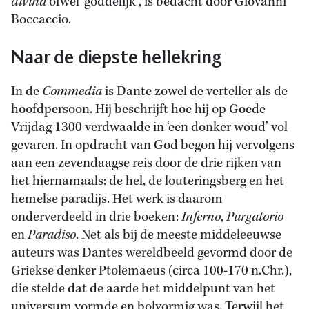
divina
ofwel ‘goddelijk’, is bedacht door Giovanni
Boccaccio.
Naar de diepste hellekring
In de
Commedia
is Dante zowel de verteller als de
hoofdpersoon. Hij beschrijft hoe hij op Goede
Vrijdag 1300 verdwaalde in ‘een donker woud’ vol
gevaren. In opdracht van God begon hij vervolgens
aan een zevendaagse reis door de drie rijken van
het hiernamaals: de hel, de louteringsberg en het
hemelse paradijs. Het werk is daarom
onderverdeeld in drie boeken:
Inferno
,
Purgatorio
en
Paradiso
. Net als bij de meeste middeleeuwse
auteurs was Dantes wereldbeeld gevormd door de
Griekse denker Ptolemaeus (circa 100-170 n.Chr.),
die stelde dat de aarde het middelpunt van het
universum vormde en bolvormig was. Terwijl het