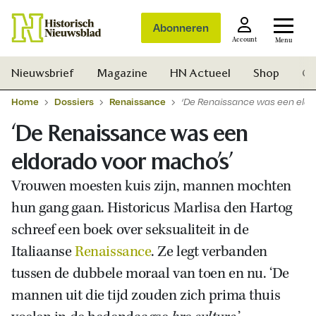
Abonneren
Account
Menu
Nieuwsbrief
Magazine
HN Actueel
Shop
Ge
Home
Dossiers
Renaissance
‘De Renaissance was een eldo
‘De Renaissance was een
eldorado voor macho’s’
Vrouwen moesten kuis zijn, mannen mochten
hun gang gaan. Historicus Marlisa den Hartog
schreef een boek over seksualiteit in de
Italiaanse
Renaissance
. Ze legt verbanden
tussen de dubbele moraal van toen en nu. ‘De
mannen uit die tijd zouden zich prima thuis
Zoek