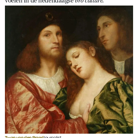
voelen in de hedendaagse
bro culture.
’
Twan van den Brand
Journalist