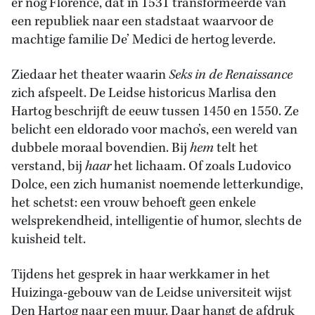
er nog Florence, dat in 1531 transformeerde van
een republiek naar een stadstaat waarvoor de
machtige familie De’ Medici de hertog leverde.
Ziedaar het theater waarin
Seks in de Renaissance
zich afspeelt. De Leidse historicus Marlisa den
Hartog beschrijft de eeuw tussen 1450 en 1550. Ze
belicht een eldorado voor macho’s, een wereld van
dubbele moraal bovendien. Bij
hem
telt het
verstand, bij
haar
het lichaam. Of zoals Ludovico
Dolce, een zich humanist noemende letterkundige,
het schetst: een vrouw behoeft geen enkele
welsprekendheid, intelligentie of humor, slechts de
kuisheid telt.
Tijdens het gesprek in haar werkkamer in het
Huizinga-gebouw van de Leidse universiteit wijst
Den Hartog naar een muur. Daar hangt de afdruk