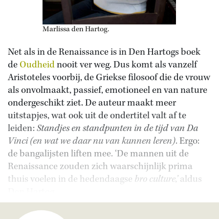
Marlissa den Hartog.
Net als in de Renaissance is in Den Hartogs boek
de
Oudheid
nooit ver weg. Dus komt als vanzelf
Aristoteles voorbij, de Griekse filosoof die de vrouw
als onvolmaakt, passief, emotioneel en van nature
ondergeschikt ziet. De auteur maakt meer
uitstapjes, wat ook uit de ondertitel valt af te
leiden:
Standjes en standpunten in de tijd van Da
Vinci (en wat we daar nu van kunnen leren)
. Ergo:
de bangalijsten liften mee. ‘De mannen uit de
Renaissance zouden zich waarschijnlijk prima
thuis voelen in de hedendaagse
bro culture,’
aldus
Den Hartog.