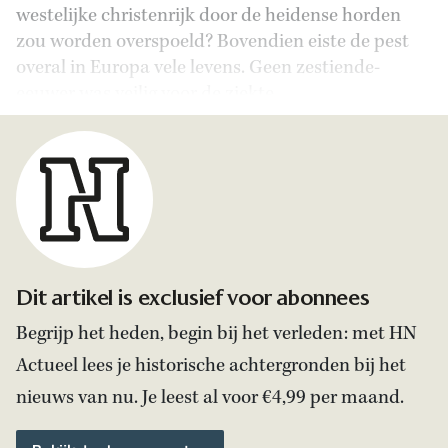
westelijke christenrijk door de heidense horden
zou worden overspoeld? Bovendien eiste de pest
overal in Europa vele levens. Geen zestiende-
eeuwer was veilig voor de ziekte.
Dit artikel is exclusief voor abonnees
Begrijp het heden, begin bij het verleden: met HN
Actueel lees je historische achtergronden bij het
nieuws van nu. Je leest al voor €4,99 per maand.