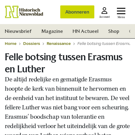
Abonneren
Account
Menu
Nieuwsbrief
Magazine
HN Actueel
Shop
Ge
Home
Dossiers
Renaissance
Felle botsing tussen Erasmus 
Felle botsing tussen Erasmus
en Luther
De altijd redelijke en gematigde Erasmus
hoopte
de kerk van binnenuit te hervormen en
de eenheid van het instituut te bewaren. De veel
fellere Luther was niet bang voor een scheuring.
Erasmus' boodschap van tolerantie en
redelijkheid verloor het uiteindelijk van de grote
Zoek