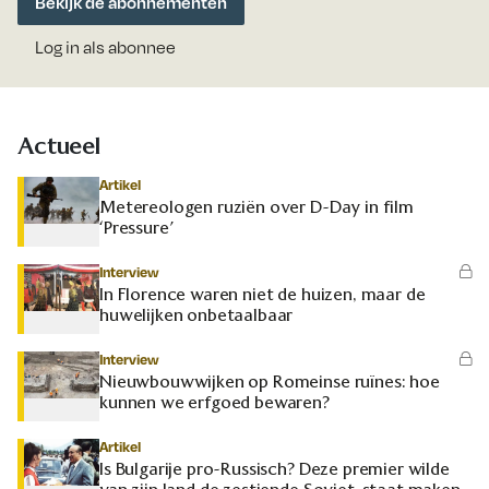
Bekijk de abonnementen
Log in als abonnee
Actueel
Artikel
Metereologen ruziën over D-Day in film
‘Pressure’
Interview
In Florence waren niet de huizen, maar de
huwelijken onbetaalbaar
Interview
Nieuwbouwwijken op Romeinse ruïnes: hoe
kunnen we erfgoed bewaren?
Artikel
Is Bulgarije pro-Russisch? Deze premier wilde