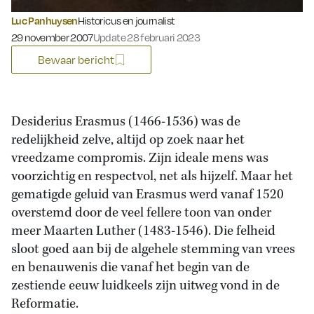
Luc Panhuysen
Historicus en journalist
Gepubliceerd op:
29 november 2007
Update 28 februari 2023
Bewaar bericht
Desiderius Erasmus (1466-1536) was de
redelijkheid zelve, altijd op zoek naar het
vreedzame compromis. Zijn ideale mens was
voorzichtig en respectvol, net als hijzelf. Maar het
gematigde geluid van Erasmus werd vanaf 1520
overstemd door de veel fellere toon van onder
meer Maarten Luther (1483-1546). Die felheid
sloot goed aan bij de algehele stemming van vrees
en benauwenis die vanaf het begin van de
zestiende eeuw luidkeels zijn uitweg vond in de
Reformatie.