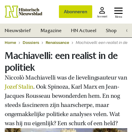
Abonneren
Account
Menu
Nieuwsbrief
Magazine
HN Actueel
Shop
Ge
Home
Dossiers
Renaissance
Machiavelli: een realist in de po
Machiavelli: een realist in de
politiek
Niccolò Machiavelli was de lievelingsauteur van
Jozef Stalin
. Ook Spinoza, Karl Marx en Jean-
Jacques Rousseau bewonderden hem. En nog
steeds fascineren zijn haarscherpe, maar
ongemakkelijke politieke analyses velen. Wat
was hij nu eigenlijk? Een schurk of een held?
Zoek