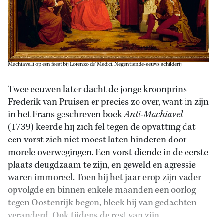
Machiavelli op een feest bij Lorenzo de’ Medici. Negentiende-eeuws schilderij
Twee eeuwen later dacht de jonge kroonprins
Frederik van Pruisen er precies zo over, want in zijn
in het Frans geschreven boek
Anti-Machiavel
(1739) keerde hij zich fel tegen de opvatting dat
een vorst zich niet moest laten hinderen door
morele overwegingen. Een vorst diende in de eerste
plaats deugdzaam te zijn, en geweld en agressie
waren immoreel. Toen hij het jaar erop zijn vader
opvolgde en binnen enkele maanden een oorlog
tegen Oostenrijk begon, bleek hij van gedachten
veranderd. Ook tijdens de rest van zijn