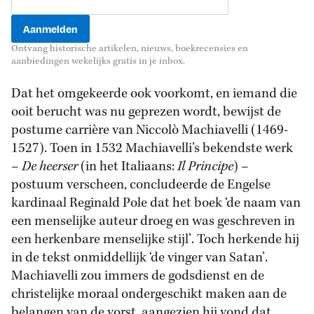
Ontvang historische artikelen, nieuws, boekrecensies en
aanbiedingen wekelijks gratis in je inbox.
Dat het omgekeerde ook voorkomt, en iemand die
ooit berucht was nu geprezen wordt, bewijst de
postume carrière van Niccolò Machiavelli (1469-
1527). Toen in 1532 Machiavelli’s bekendste werk
–
De heerser
(in het Italiaans:
Il Principe
) –
postuum verscheen, concludeerde de Engelse
kardinaal Reginald Pole dat het boek ‘de naam van
een menselijke auteur droeg en was geschreven in
een herkenbare menselijke stijl’. Toch herkende hij
in de tekst onmiddellijk ‘de vinger van Satan’.
Machiavelli zou immers de godsdienst en de
christelijke moraal ondergeschikt maken aan de
belangen van de vorst, aangezien hij vond dat