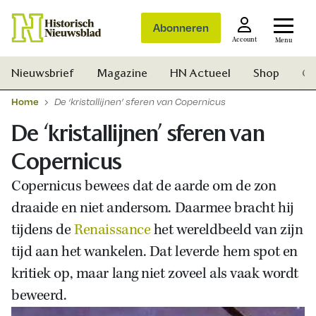
Abonneren
Account
Menu
Nieuwsbrief
Magazine
HN Actueel
Shop
Ge
Home
De ‘kristallijnen’ sferen van Copernicus
De ‘kristallijnen’ sferen van
Copernicus
Copernicus bewees dat de aarde om de zon
draaide en niet andersom. Daarmee bracht hij
tijdens de
Renaissance
het wereldbeeld van zijn
tijd aan het wankelen. Dat leverde hem spot en
kritiek op, maar lang niet zoveel als vaak wordt
beweerd.
Zoek