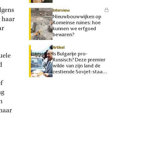
olgens
Interview
Nieuwbouwwijken op
r haar
Romeinse ruïnes: hoe
ar
kunnen we erfgoed
bewaren?
Artikel
Is Bulgarije pro-
uele
Russisch? Deze premier
d
wilde van zijn land de
zestiende Sovjet-staat
maken
f
ng
n
 maar