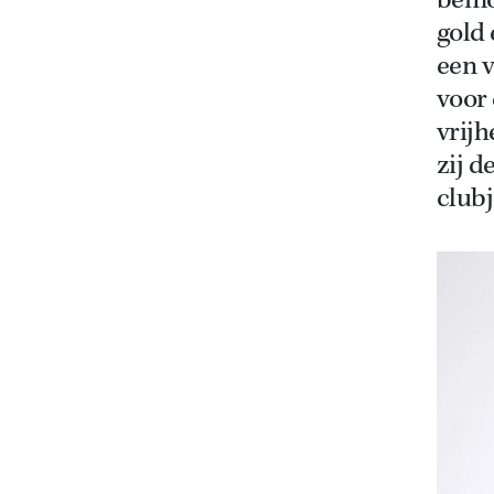
bemoe
gold 
een v
voor 
vrijh
zij d
clubj