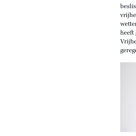
besli
vrijh
wette
heeft
Vrijh
gereg