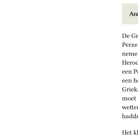
Ann
De Gr
Perze
nemen
Herod
een P
een h
Griek
moet 
wette
hadd
Het k