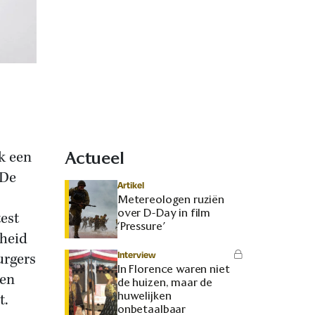
k een
Actueel
 De
Artikel
Metereologen ruziën
over D-Day in film
test
‘Pressure’
jheid
Interview
urgers
In Florence waren niet
een
de huizen, maar de
huwelijken
t.
onbetaalbaar