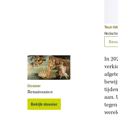
Teun Wi
Redacte
Bewa
In 20
verki
afget
bewij
Dossier
tijde
Renaissance
aan. 
tegen
Bekijk dossier
werel