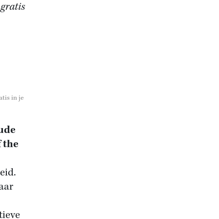
 gratis
tis in je
oude
 the
eid.
aar
tieve