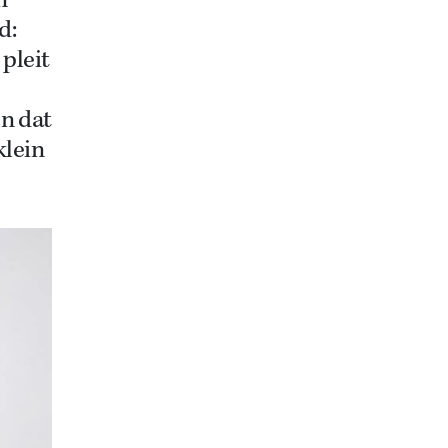
n
d:
 pleit
en dat
klein