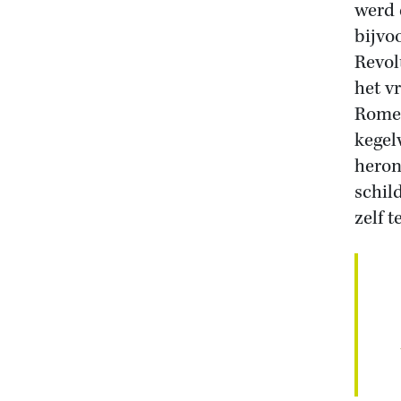
werd 
bijvo
Revol
het v
Romei
kegel
heron
schil
zelf t