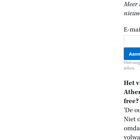
Meer i
nieuws
E-mai
Ontvang 
inbox.
Het v
Athen
free?
‘De o
Niet 
omdat
volwa