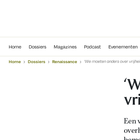
Home
Dossiers
Magazines
Podcas
Home
Dossiers
Magazines
Podcast
Evenementen
Home
Dossiers
Renaissance
‘We moeten anders over vrijhe
‘W
vr
Een 
over