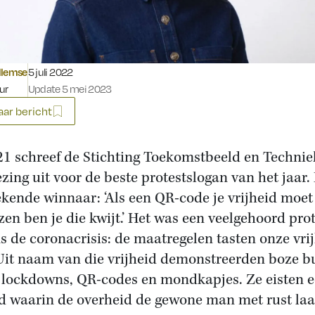
Gepubliceerd op:
llemse
5 juli 2022
ur
Update 5 mei 2023
ar bericht
21 schreef de Stichting Toekomstbeeld en Technie
ezing uit voor de beste protestslogan van het jaar.
ekende winnaar: ‘Als een QR-code je vrijheid moet
zen ben je die kwijt.’ Het was een veelgehoord pro
ns de coronacrisis: de maatregelen tasten onze vri
Uit naam van die vrijheid demonstreerden boze b
 lockdowns, QR-codes en mondkapjes. Ze eisten 
d waarin de overheid de gewone man met rust laa