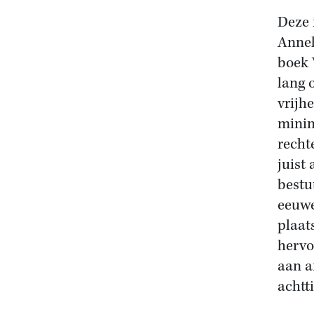
Deze 
Annel
boek 
lang 
vrijh
minim
recht
juist 
bestu
eeuwe
plaat
hervo
aan a
achtt