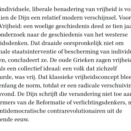
individuele, liberale benadering van vrijheid is v
ien de Dijn een relatief modern verschijnsel. Voo
Vrijheid: een woelige geschiedenis deed ze tien ja
onderzoek naar de geschiedenis van het westerse
eidsdenken. Dat draaide oorspronkelijk niet om
ale staatsinterventie of bescherming van individ
en, concludeert ze. De oude Grieken zagen vrijhei
als een collectief ideaal: een volk dat zichzelf
urde, was vrij. Dat klassieke vrijheidsconcept blee
nlang de norm, totdat er een radicale verschuivi
svond. De Dijn schrijft die verandering niet toe aa
rmers van de Reformatie of verlichtingsdenkers,
ntidemocratische contrarevolutionairen uit de
iende eeuw.