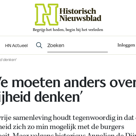
Begrijp het heden, begin bij het verleden
Abonneren
t
Evenementen
HN Actueel
Inloggen
HN Actueel
id denken’
e moeten anders ove
ijheid denken’
vrije samenleving houdt tegenwoordig in dat
heid zich zo min mogelijk met de burgers