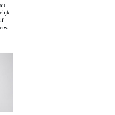
van
elijk
lf
ces.