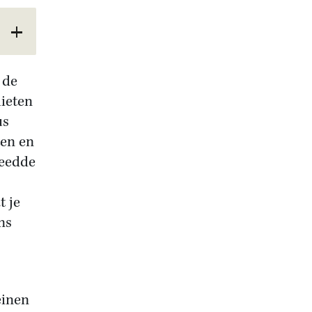
 de
lieten
us
ten en
leedde
t je
ns
einen