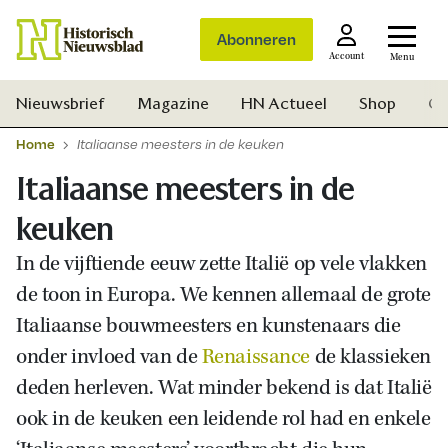
Abonneren
Account
Menu
Nieuwsbrief
Magazine
HN Actueel
Shop
Ge
Home
Italiaanse meesters in de keuken
Italiaanse meesters in de
keuken
In de vijftiende eeuw zette Italië op vele vlakken
de toon in Europa. We kennen allemaal de grote
Italiaanse bouwmeesters en kunstenaars die
onder invloed van de
Renaissance
de klassieken
deden herleven. Wat minder bekend is dat Italië
ook in de keuken een leidende rol had en enkele
Zoek