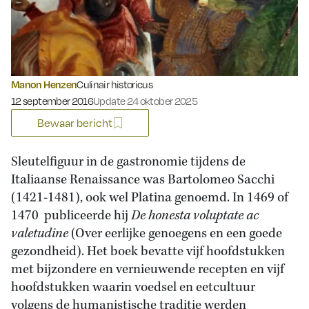
Manon Henzen
Culinair historicus
Gepubliceerd op:
12 september 2016
Update 24 oktober 2025
Bewaar bericht
Sleutelfiguur in de gastronomie tijdens de
Italiaanse Renaissance was Bartolomeo Sacchi
(1421-1481), ook wel Platina genoemd. In 1469 of
1470 publiceerde hij
De honesta voluptate ac
valetudine
(Over eerlijke genoegens en een goede
gezondheid). Het boek bevatte vijf hoofdstukken
met bijzondere en vernieuwende recepten en vijf
hoofdstukken waarin voedsel en eetcultuur
volgens de humanistische traditie werden