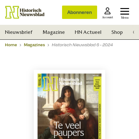
Abonneren
Account
Menu
Nieuwsbrief
Magazine
HN Actueel
Shop
Ge
Home
Magazines
Historisch Nieuwsblad 6 - 2024
Zoek