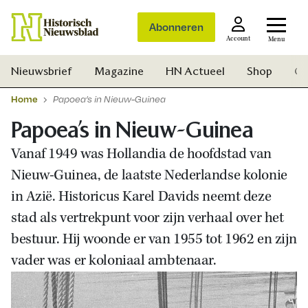
Abonneren
Account
Menu
Nieuwsbrief
Magazine
HN Actueel
Shop
Ge
Home
Papoea’s in Nieuw-Guinea
Papoea’s in Nieuw-Guinea
Vanaf 1949 was Hollandia de hoofdstad van
Nieuw-Guinea, de laatste Nederlandse kolonie
in Azië. Historicus Karel Davids neemt deze
stad als vertrekpunt voor zijn verhaal over het
bestuur. Hij woonde er van 1955 tot 1962 en zijn
vader was er koloniaal ambtenaar.
Zoek