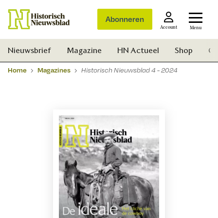
Abonneren
Account
Menu
Nieuwsbrief
Magazine
HN Actueel
Shop
Ge
Home
Magazines
Historisch Nieuwsblad 4 - 2024
Zoek