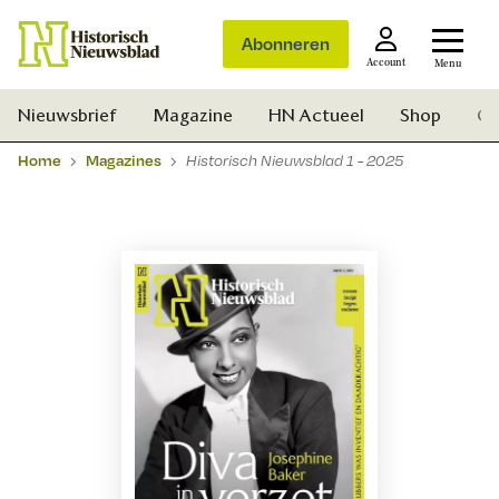
Abonneren
Account
Menu
Nieuwsbrief
Magazine
HN Actueel
Shop
Ge
Home
Magazines
Historisch Nieuwsblad 1 - 2025
Zoek