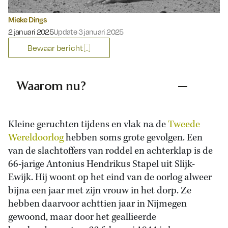
Mieke Dings
Gepubliceerd op:
2 januari 2025
Update 3 januari 2025
Bewaar bericht
Waarom nu?
Kleine geruchten tijdens en vlak na de
Tweede
Wereldoorlog
hebben soms grote gevolgen. Een
van de slachtoffers van roddel en achterklap is de
66-jarige Antonius Hendrikus Stapel uit Slijk-
Ewijk. Hij woont op het eind van de oorlog alweer
bijna een jaar met zijn vrouw in het dorp. Ze
hebben daarvoor achttien jaar in Nijmegen
gewoond, maar door het geallieerde