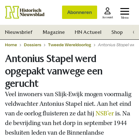
Abonneren
Account
Menu
Nieuwsbrief
Magazine
HN Actueel
Shop
Ge
Home
Dossiers
Tweede Wereldoorlog
Antonius Stapel wer
Antonius Stapel werd
opgepakt vanwege een
gerucht
Veel inwoners van Slijk-Ewijk mogen voormalig
veldwachter Antonius Stapel niet. Aan het eind
van de oorlog fluisteren ze dat hij
NSB’er
is. Na
de bevrijding van het dorp in september 1944
besluiten leden van de Binnenlandse
Zoek