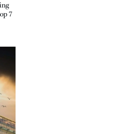
ding
op 7