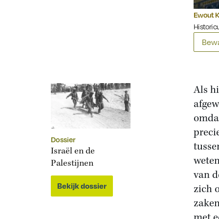
Ewout K
Historicu
Bewa
Als h
afgew
omdat
preci
Dossier
tuss
Israël en de
weten
Palestijnen
van d
Bekijk dossier
zich 
zaken
met e