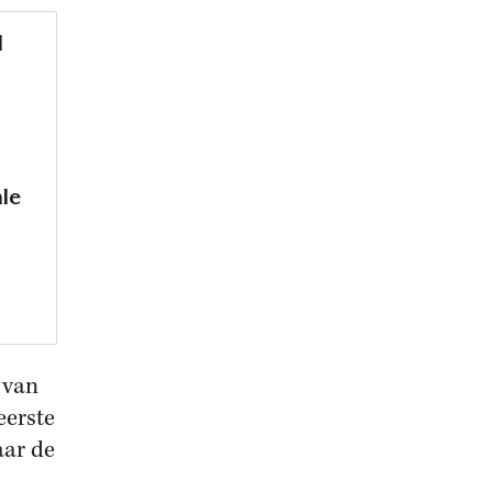
d
ale
 van
eerste
aar de