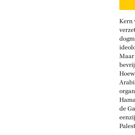
Kern 
verze
dogma
ideol
Maar 
bevri
Hoewe
Arabi
organ
Hamas
de Ga
eenzi
Pales