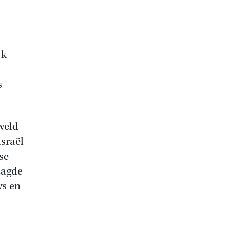
jk
s
weld
sraël
se
aagde
ws en