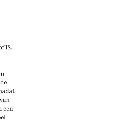
f IS.
en
 de
 nadat
 van
n een
eel