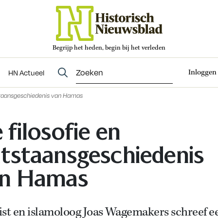
Begrijp het heden, begin bij het verleden
Abonneren
t
Evenementen
HN Actueel
Inloggen
HN Actueel
tstaansgeschiedenis van Hamas
 filosofie en
tstaansgeschiedenis
n Hamas
ist en islamoloog Joas Wagemakers schreef e