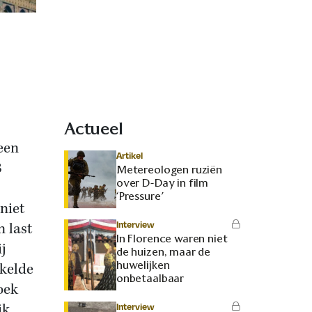
Actueel
een
Artikel
3
Metereologen ruziën
over D-Day in film
‘Pressure’
niet
Interview
 last
In Florence waren niet
j
de huizen, maar de
huwelijken
kkelde
onbetaalbaar
oek
jk
Interview