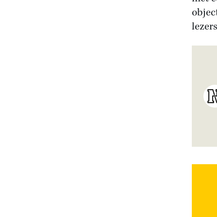
objec
lezer