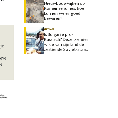
Nieuwbouwwijken op
Romeinse ruïnes: hoe
kunnen we erfgoed
bewaren?
Artikel
Is Bulgarije pro-
Russisch? Deze premier
wilde van zijn land de
je
zestiende Sovjet-staat
maken
ieve
je