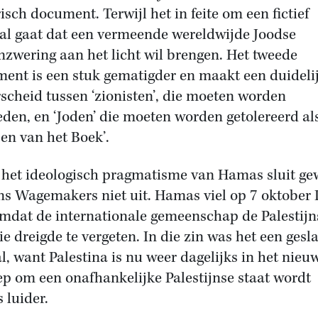
risch document. Terwijl het in feite om een fictief
al gaat dat een vermeende wereldwijde Joodse
zwering aan het licht wil brengen. Het tweede
ent is een stuk gematigder en maakt een duideli
scheid tussen ‘zionisten’, die moeten worden
eden, en ‘Joden’ die moeten worden getolereerd al
en van het Boek’.
het ideologisch pragmatisme van Hamas sluit ge
ns Wagemakers niet uit. Hamas viel op 7 oktober I
mdat de internationale gemeenschap de Palestijn
ie dreigde te vergeten. In die zin was het een gesl
l, want Palestina is nu weer dagelijks in het nieu
ep om een onafhankelijke Palestijnse staat wordt
s luider.