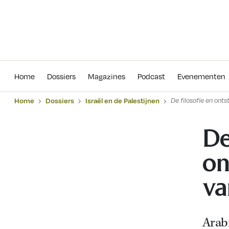
Home
Dossiers
Magazines
Podcas
Home
Dossiers
Magazines
Podcast
Evenementen
Home
Dossiers
Israël en de Palestijnen
De filosofie en on
De
on
va
Arab