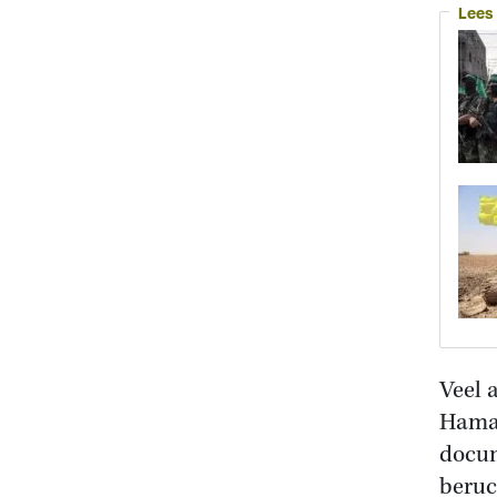
Lees
Veel 
Hamas
docum
beru