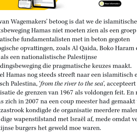
van Wagemakers’ betoog is dat we de islamitische
tsbeweging Hamas niet moeten zien als een groep
tische fundamentalisten met in beton gegoten
ogische opvattingen, zoals Al Qaida, Boko Haram o
als een nationalistische Palestijnse
jdingsbeweging die pragmatische keuzes maakt.
l Hamas nog steeds streeft naar een islamitisch 
sch Palestina, ‘
from the river to the sea’
, accepteert
isatie de grenzen van 1967 als voldongen feit. En
 zich in 2007 na een coup meester had gemaakt
zastrook kondigde de organisatie meerdere male
jdige wapenstilstand met Israël af, mede omdat v
tijnse burgers het geweld moe waren.