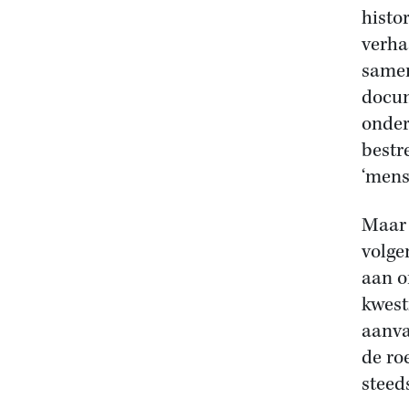
histo
verha
samen
docum
onder
bestr
‘mens
Maar 
volge
aan o
kwest
aanva
de ro
steed