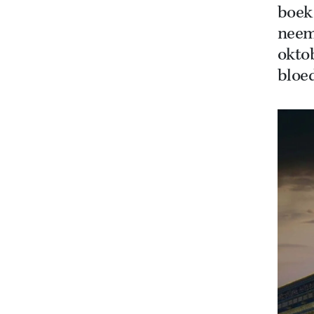
boek
neemt
okto
bloed