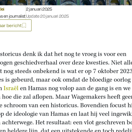
Gepubliceerd op:
lei
2 januari 2025
s en journalist
Update 20 januari 2025
ar bericht
istoricus denk ik dat het nog te vroeg is voor een
ogen geschiedverhaal over deze kwesties. Niet all
 nog steeds onbekend is wat er op 7 oktober 202
es is gebeurd, maar ook omdat de bloedige oorlog
en
Israël
en Hamas nog volop aan de gang is en we 
 hoe die zal aflopen. Maar Wagemakers heeft geen
e schroom van een historicus. Bovendien focust hi
op de ideologie van Hamas en laat hij veel ingewi
 achterwege. Het resultaat: een vlot geschreven b
en heldere lijn, dat een uitstekende en toch redeli