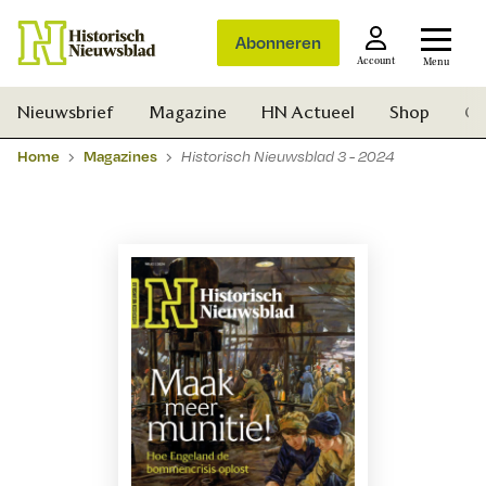
Abonneren
Account
Menu
Nieuwsbrief
Magazine
HN Actueel
Shop
Ge
Home
Magazines
Historisch Nieuwsblad 3 - 2024
Zoek