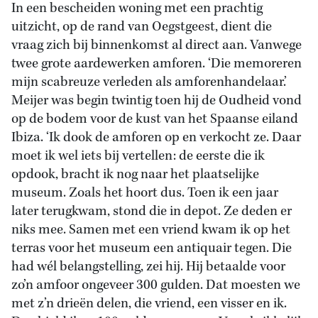
In een bescheiden woning met een prachtig
uitzicht, op de rand van Oegstgeest, dient die
vraag zich bij binnenkomst al direct aan. Vanwege
twee grote aardewerken amforen. ‘Die memoreren
mijn
scabreuze verleden als amforenhandelaar.’
Meijer was begin twintig toen hij de Oudheid vond
op de bodem voor de kust van het Spaanse eiland
Ibiza. ‘Ik dook de amforen op en verkocht ze. Daar
moet ik wel iets bij vertellen: de eerste die ik
opdook, bracht ik nog naar het plaatselijke
museum. Zoals het hoort dus. Toen ik een jaar
later terugkwam, stond die in depot. Ze deden er
niks mee. Samen met een vriend kwam ik op het
terras voor het museum een antiquair tegen. Die
had wél belangstelling, zei hij. Hij betaalde voor
zo’n amfoor ongeveer 300 gulden. Dat moesten we
met z’n drieën delen, die vriend, een visser en ik.