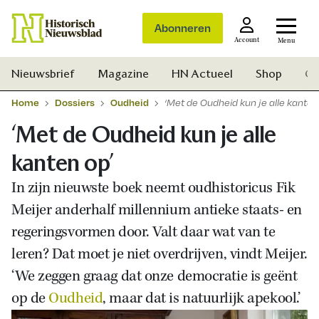
Abonneren
Account
Menu
Nieuwsbrief
Magazine
HN Actueel
Shop
Ge
Home
Dossiers
Oudheid
‘Met de Oudheid kun je alle kanten
‘Met de Oudheid kun je alle
kanten op’
In zijn nieuwste boek neemt oudhistoricus Fik
Meijer anderhalf millennium antieke staats- en
regeringsvormen door. Valt daar wat van te
leren? Dat moet je niet overdrijven, vindt Meijer.
‘We zeggen graag dat onze democratie is geënt
op de
Oudheid
, maar dat is natuurlijk apekool.’
Zoek