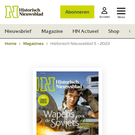
Abonneren
Account
Menu
Nieuwsbrief
Magazine
HN Actueel
Shop
Ge
Home
Magazines
Historisch Nieuwsblad 5 - 2023
Zoek