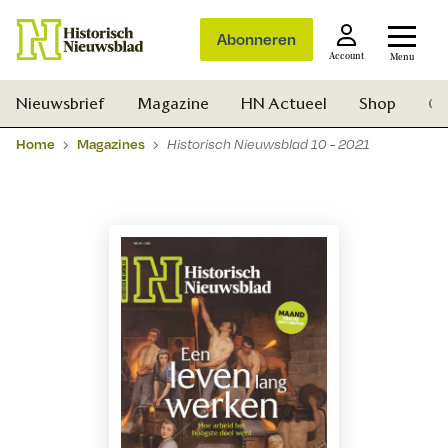
Abonneren
Account
Menu
Nieuwsbrief
Magazine
HN Actueel
Shop
Ge
Home
Magazines
Historisch Nieuwsblad 10 - 2021
Zoek