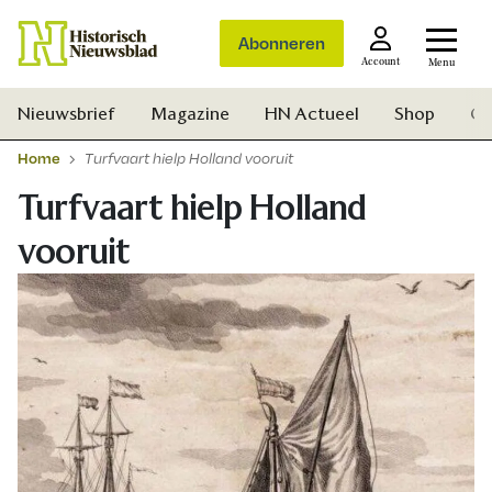
Abonneren
Account
Menu
Nieuwsbrief
Magazine
HN Actueel
Shop
Ge
Home
Turfvaart hielp Holland vooruit
Turfvaart hielp Holland
vooruit
Zoek