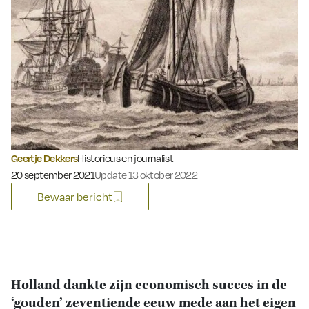
Geertje Dekkers
Historicus en journalist
Gepubliceerd op:
20 september 2021
Update 13 oktober 2022
Bewaar bericht
Holland dankte zijn economisch succes in de
‘gouden’ zeventiende eeuw mede aan het eigen