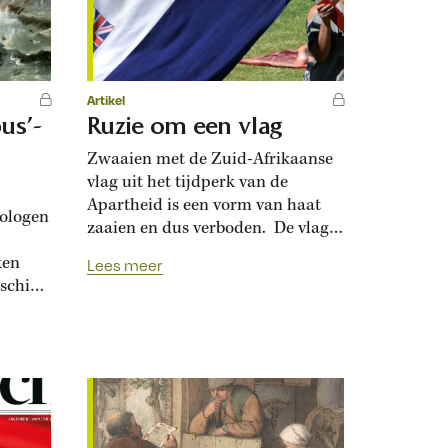
steeds terugkerende...
Artikel
us’-
Ruzie om een vlag
Zwaaien met de Zuid-Afrikaanse
vlag uit het tijdperk van de
Apartheid is een vorm van haat
ologen
zaaien en dus verboden. De vlag
wapperde van 1928 tot 1994 op
ken
Lees meer
overheidsgebouwen in Zuid-
sschip
Afrika en roept bij velen
g vorig
herinneringen op aan het
id
voormalige racistische regime.
 ex-
Het dundoek staat bekend als de
ur en
Prinsenvlag en is direct afgeleid
De
van het...
in
ar een