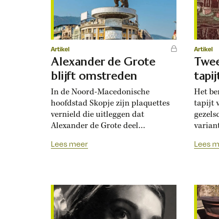
verzame
Artikel
Artikel
Alexander de Grote
Twee
blijft omstreden
tapi
In de Noord-Macedonische
Het b
hoofdstad Skopje zijn plaquettes
tapijt
vernield die uitleggen dat
gezels
Alexander de Grote deel
varian
uitmaakte van de ‛hellenistische
Amerik
Lees meer
Lees m
geschiedenis’. De vernielingen
Throne
zijn de zoveelste episode in een
origin
slepende ruzie tussen Griekenland
stad B
en zijn noordelijke buurland over
jaar o
de naam Macedonië en het
versie
historische ‛bezit’ van Alexander
gebeur
de Grote (356-323 v.Chr.). De
Willem