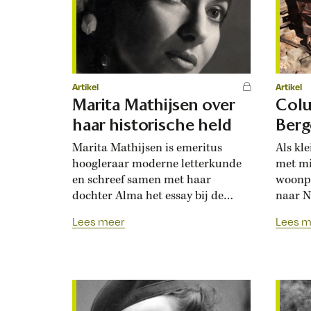
grote veroveraar...
Artikel
Artikel
Marita Mathijsen over
Colu
haar historische held
Berg
Marita Mathijsen is emeritus
Als kle
hoogleraar moderne letterkunde
met mi
en schreef samen met haar
woonpl
dochter Alma het essay bij de
naar N
Maand van de Geschiedenis. Zij
Dit mu
Lees meer
Lees m
roemt operazangeres Maria Callas
andere
om haar niet-aflatende streven
particu
naar het hoogst haalbare.
uit di
Wanneer maakte u kennis met
steun 
Maria Callas? ‘Ik was heel jong,
textie
ik meen een jaar of dertien,...
Bernar