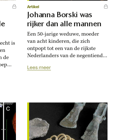
Artikel
Johanna Borski was
de
rijker dan alle mannen
Een 50-jarige weduwe, moeder
van acht kinderen, die zich
echt is
ontpopt tot een van de rijkste
een
Nederlanders van de negentiende
n de
eeuw. Dit is het bijzondere verhaal
oep
Lees meer
van de uitzonderlijke zakenvrouw
Johanna Borski, zonder wie De
hn
Nederlandsche Bank kopje onder
egen
was gegaan. Een van de rijkste
ratie
Nederlanders van de negentiende
Jacobs.
eeuw was een vrouw: Johanna
chap
Borski. Alleen...