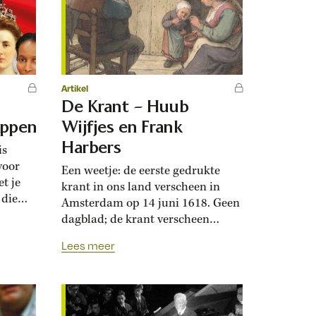
an...
Artikel
De Krant – Huub
appen
Wijfjes en Frank
Harbers
is
 voor
Een weetje: de eerste gedrukte
t je
krant in ons land verscheen in
 die
Amsterdam op 14 juni 1618. Geen
het
dagblad; de krant verscheen
an is.
meestal op zaterdag. Actualiteit
Lees meer
stond hoog in het vaandel, evenals
doelen
professionaliteit. De gedrukte
chrapt.
krant had een lang leven, in tijden
n
en ontijden, zoals blijkt uit de vele