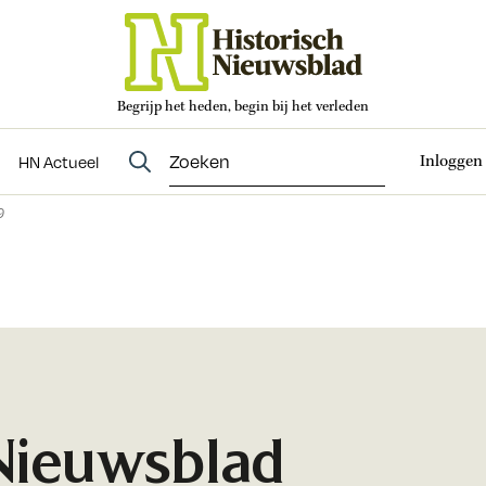
Begrijp het heden, begin bij het verleden
Abonneren
t
Evenementen
HN Actueel
Inloggen
HN Actueel
9
 Nieuwsblad