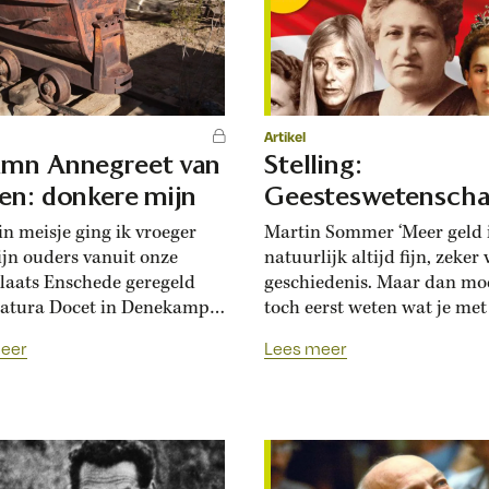
noordwestelijke doorvaart v
Artikel
mn Annegreet van
Stelling:
en: donkere mijn
Geesteswetensch
in meisje ging ik vroeger
Martin Sommer ‘Meer geld 
jn ouders vanuit onze
natuurlijk altijd fijn, zeker
aats Enschede geregeld
geschiedenis. Maar dan moe
atura Docet in Denekamp.
toch eerst weten wat je met
seum was, als zovele
geschiedenis aan wilt, wat 
eer
Lees meer
, ontstaan vanuit een
maatschappelijk belang erv
liere collectie. In dit geval
Dat idee is al tijden zoek.
e van een schoolmeester. Met
Geschiedenis is uit de kern
van Twentse
van het basisonderwijs ges
lbaronnen kreeg deze
En dan schrijft minister Va
d Bernink (1878-1954) in
Engelshoven ook nog zo’n...