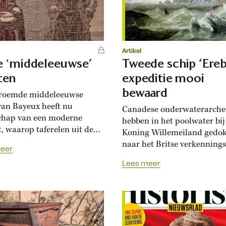
len.’ Uw...
Artikel
 ‛middeleeuwse’
Tweede schip ‘Ereb
jten
expeditie mooi
bewaard
eroemde middeleeuwse
 van Bayeux heeft nu
Canadese onderwaterarche
chap van een moderne
hebben in het poolwater bij
t, waarop taferelen uit de
Koning Willemeiland gedo
aanse fantasyserie Game of
naar het Britse verkenning
eer
s zijn afgebeeld. Het
HMS Terror. Het schip kree
Lees meer
ele doek in de Noord-Franse
jaar wereldwijde bekendhe
ayeux is een kleine 1000
dankzij het boek Erebus van
ud, 70 meter lang en rijk
Monty Python-komiek, acte
rd met borduursels die
historicus Michael Palin. 
tenissen uit het leven van
Terror en de Erebus voeren 
 de...
1845 samen uit, op zoek na