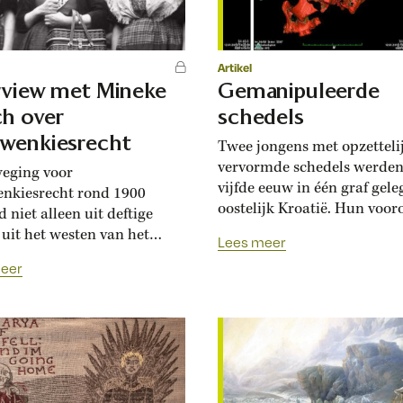
Artikel
rview met Mineke
Gemanipuleerde
h over
schedels
wenkiesrecht
Twee jongens met opzetteli
vervormde schedels werden
eging voor
vijfde eeuw in één graf gele
nkiesrecht rond 1900
oostelijk Kroatië. Hun voor
 niet alleen uit deftige
kwamen uit verschillende d
uit het westen van het
Lees meer
van de wereld. Een van de
Tijdens het onderzoek voor
eer
jongens was 14 tot 16 jaar 
ieuwste boek Strijd!
zijn schedel was bizar lang
te historica Mineke Bosch
hoog, alsof die vanaf zijn k
 beweging tot diep in de
schuin naar...
cie doordrong. ‘Vrouwen
 afdeling Ten Boer in
gen bezochten omringende
 om handtekeningen te