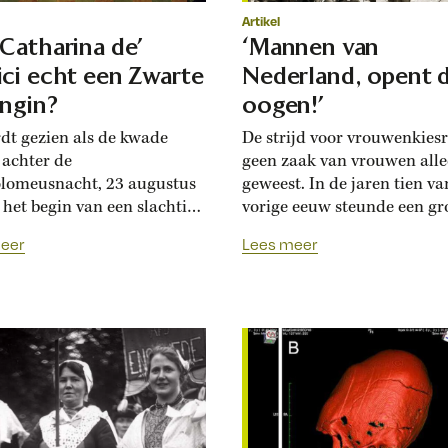
Artikel
Catharina de’
‘Mannen van
ci echt een Zwarte
Nederland, opent 
ngin?
oogen!’
dt gezien als de kwade
De strijd voor vrouwenkiesr
 achter de
geen zaak van vrouwen all
lomeusnacht, 23 augustus
geweest. In de jaren tien va
 het begin van een slachting
vorige eeuw steunde een gr
j duizenden protestanten
mannen de vrouwen in hun
eer
Lees meer
en. Catharina de’ Medici
streven, en schrijvers als Jo
er haar bijnaam ‘de Zwarte
Stuart Mill en Bernard Tell
n’ aan. Is zij echt schuldig
vormden een bron van inspi
t vele bloedvergieten van
voor feministen als Aletta 
ijd? Frankrijk werd in de
Een illuster mannengezels
 helft van de zestiende
stapte op zondag...