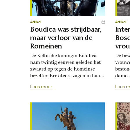
Artikel
Artikel
Boudica was strijdbaar,
Inte
maar verloor van de
Bosc
Romeinen
vrou
De Keltische koningin Boudica
De bew
nam twintig eeuwen geleden het
vrouwe
zwaard op tegen de Romeinse
bestond
bezetter. Brexiteers zagen in haar
dames 
een lichtend voorbeeld. Echt
land. 
Lees meer
Lees m
woest kijkt hij niet, de man op het
haar n
overwinningsmonument. En de
ontdek
vrouw die hij onderwerpt toont
dat de
geen angst of pijn. Toch spreekt
provin
het beeld duidelijke taal: hier
van de
staat een overwinnaar die de...
Gronin
dorpen