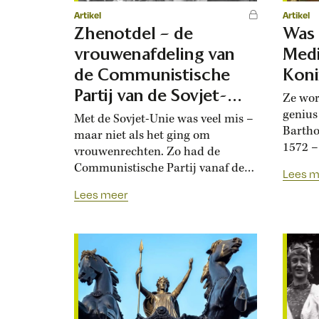
Artikel
Artikel
Zhenotdel – de
Was 
vrouwenafdeling van
Medi
de Communistische
Koni
Partij van de Sovjet-
Ze wor
Unie
genius
Met de Sovjet-Unie was veel mis –
Bartho
maar niet als het ging om
1572 –
vrouwenrechten. Zo had de
waarbi
Communistische Partij vanaf de
Lees m
omkwam
begindagen een speciale
Lees meer
dankt 
vrouwenafdeling, de Zhenotdel.
Koningi
Vriend en vijand roemde de
aan he
positie van de Sovjetvrouw. De
haar t
praktijk was echter vaak
tweede
weerbarstig, en ook de Zhenotdel
eeuw...
was geen lang leven beschoren.
Op 23 februari 1917...