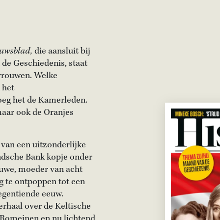
euwsblad,
die aansluit bij
 de Geschiedenis, staat
 vrouwen. Welke
 het
eg het de Kamerleden.
maar ook de Oranjes
 van een uitzonderlijke
ndsche Bank kopje onder
uwe, moeder van acht
g te ontpoppen tot een
negentiende eeuw.
erhaal over de Keltische
 Romeinen en nu lichtend