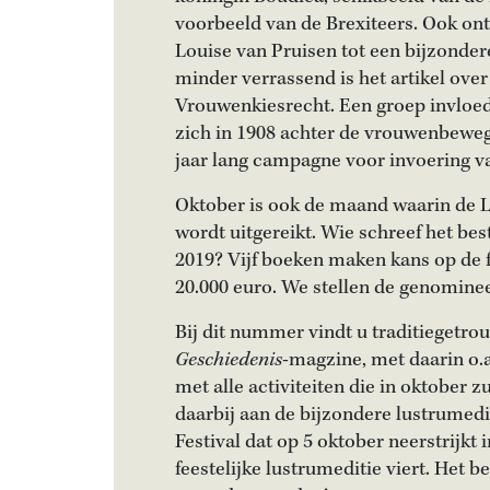
voorbeeld van de Brexiteers. Ook ont
Louise van Pruisen tot een bijzonder
minder verrassend is het artikel ov
Vrouwenkiesrecht. Een groep invloed
zich in 1908 achter de vrouwenbeweg
jaar lang campagne voor invoering v
Oktober is ook de maand waarin de L
wordt uitgereikt. Wie schreef het be
2019? Vijf boeken maken kans op de f
20.000 euro. We stellen de genominee
Bij dit nummer vindt u traditiegetro
Geschiedenis
-magzine, met daarin o.
met alle activiteiten die in oktober 
daarbij aan de bijzondere lustrumedi
Festival dat op 5 oktober neerstrijkt 
feestelijke lustrumeditie viert. Het b