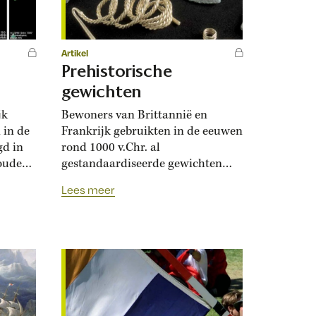
Artikel
Prehistorische
gewichten
jk
Bewoners van Brittannië en
 in de
Frankrijk gebruikten in de eeuwen
gd in
rond 1000 v.Chr. al
ouders
gestandaardiseerde gewichten
elen
voor handel. Dat suggereren
Lees meer
onder meer de gewichten van
oud en
gouden gedraaide nekringen,
 en
waarvan er uit deze periode
ruin
verscheidene zijn teruggevonden.
Onderzoeker Lorenz Rahmstorf
van de Universiteit Göttingen
vergeleek de gewichten en
concludeerde dat 93,5 gram een