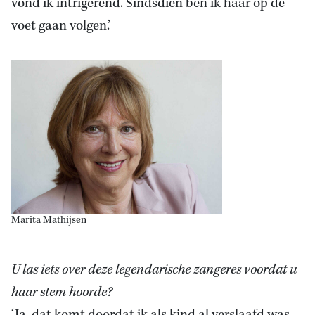
vond ik intrigerend. Sindsdien ben ik haar op de
voet gaan volgen.’
Marita Mathijsen
U las iets over deze legendarische zangeres voordat u
haar stem hoorde?
‘Ja, dat komt doordat ik als kind al verslaafd was