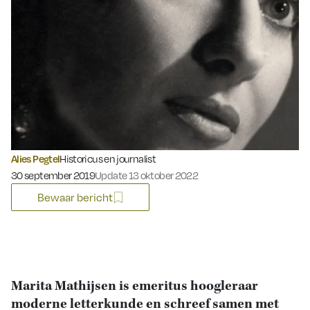
Alies Pegtel
Historicus en journalist
Gepubliceerd op:
30 september 2019
Update 13 oktober 2022
Bewaar bericht
Marita Mathijsen is emeritus hoogleraar
moderne letterkunde en schreef samen met