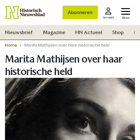
Abonneren
Account
Menu
Nieuwsbrief
Magazine
HN Actueel
Shop
Ge
Home
Marita Mathijsen over haar historische held
Marita Mathijsen over haar
historische held
Zoek